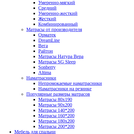
Умеренно-мягкий
Средний
Умеренно-жесткий
Жесткий
Комбинированный
Матрасы от производителя
Орматек
DreamLine
Вега
Райтон
Матрасы Натура Вера
Матрасы SG Sleep
Sonberry
Altima
Наматрасники
Непромокаемые наматрасники
Наматрасники на резинке
Популярные размеры матрасов
Матрасы 80x190
Матрасы 90x200
Матрасы 140*200
Матрасы 160*200
Матрасы 180x200
Матрасы 200*200
Мебель для спальни