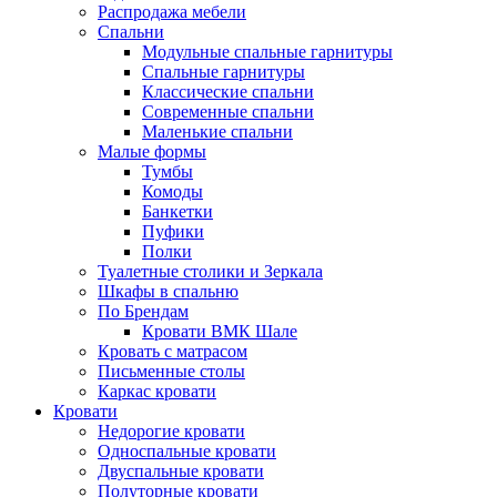
Распродажа мебели
Спальни
Модульные спальные гарнитуры
Спальные гарнитуры
Классические спальни
Современные спальни
Маленькие спальни
Малые формы
Тумбы
Комоды
Банкетки
Пуфики
Полки
Туалетные столики и Зеркала
Шкафы в спальню
По Брендам
Кровати ВМК Шале
Кровать с матрасом
Письменные столы
Каркас кровати
Кровати
Недорогие кровати
Односпальные кровати
Двуспальные кровати
Полуторные кровати