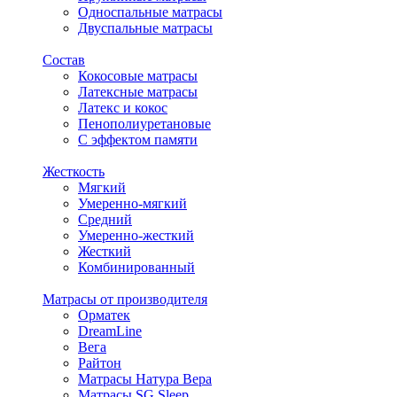
Односпальные матрасы
Двуспальные матрасы
Состав
Кокосовые матрасы
Латексные матрасы
Латекс и кокос
Пенополиуретановые
С эффектом памяти
Жесткость
Мягкий
Умеренно-мягкий
Средний
Умеренно-жесткий
Жесткий
Комбинированный
Матрасы от производителя
Орматек
DreamLine
Вега
Райтон
Матрасы Натура Вера
Матрасы SG Sleep