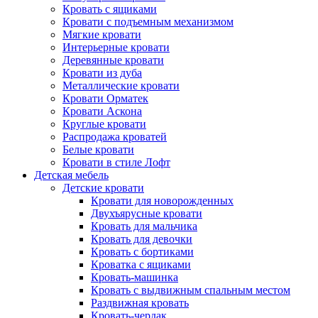
Кровать с ящиками
Кровати с подъемным механизмом
Мягкие кровати
Интерьерные кровати
Деревянные кровати
Кровати из дуба
Металлические кровати
Кровати Орматек
Кровати Аскона
Круглые кровати
Распродажа кроватей
Белые кровати
Кровати в стиле Лофт
Детская мебель
Детские кровати
Кровати для новорожденных
Двухъярусные кровати
Кровать для мальчика
Кровать для девочки
Кровать с бортиками
Кроватка с ящиками
Кровать-машинка
Кровать с выдвижным спальным местом
Раздвижная кровать
Кровать-чердак