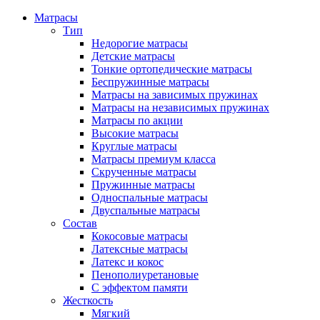
Матрасы
Тип
Недорогие матрасы
Детские матрасы
Тонкие ортопедические матрасы
Беспружинные матрасы
Матрасы на зависимых пружинах
Матрасы на независимых пружинах
Матрасы по акции
Высокие матрасы
Круглые матрасы
Матрасы премиум класса
Скрученные матрасы
Пружинные матрасы
Односпальные матрасы
Двуспальные матрасы
Состав
Кокосовые матрасы
Латексные матрасы
Латекс и кокос
Пенополиуретановые
С эффектом памяти
Жесткость
Мягкий