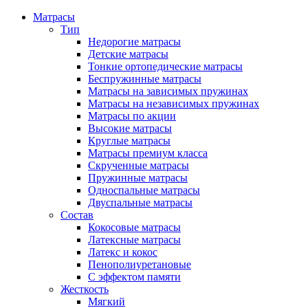
Матрасы
Тип
Недорогие матрасы
Детские матрасы
Тонкие ортопедические матрасы
Беспружинные матрасы
Матрасы на зависимых пружинах
Матрасы на независимых пружинах
Матрасы по акции
Высокие матрасы
Круглые матрасы
Матрасы премиум класса
Скрученные матрасы
Пружинные матрасы
Односпальные матрасы
Двуспальные матрасы
Состав
Кокосовые матрасы
Латексные матрасы
Латекс и кокос
Пенополиуретановые
С эффектом памяти
Жесткость
Мягкий