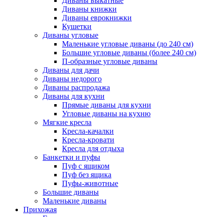
Диваны выкатные
Диваны книжки
Диваны еврокнижки
Кушетки
Диваны угловые
Маленькие угловые диваны (до 240 см)
Большие угловые диваны (более 240 см)
П-образные угловые диваны
Диваны для дачи
Диваны недорого
Диваны распродажа
Диваны для кухни
Прямые диваны для кухни
Угловые диваны на кухню
Мягкие кресла
Кресла-качалки
Кресла-кровати
Кресла для отдыха
Банкетки и пуфы
Пуф с ящиком
Пуф без ящика
Пуфы-животные
Большие диваны
Маленькие диваны
Прихожая