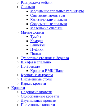
Распродажа мебели
Спальни
Модульные спальные гарнитуры
Спальные гарнитуры
Классические спальни
Современные спальни
Маленькие спальни
Малые формы
Тумбы
Комоды
Банкетки
Пуфики
Полки
Туалетные столики и Зеркала
Шкафы в спальню
По Брендам
Кровати ВМК Шале
Кровать с матрасом
Письменные столы
Каркас кровати
Кровати
Недорогие кровати
Односпальные кровати
Двуспальные кровати
Полуторные кровати