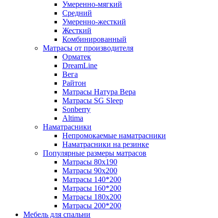
Умеренно-мягкий
Средний
Умеренно-жесткий
Жесткий
Комбинированный
Матрасы от производителя
Орматек
DreamLine
Вега
Райтон
Матрасы Натура Вера
Матрасы SG Sleep
Sonberry
Altima
Наматрасники
Непромокаемые наматрасники
Наматрасники на резинке
Популярные размеры матрасов
Матрасы 80x190
Матрасы 90x200
Матрасы 140*200
Матрасы 160*200
Матрасы 180x200
Матрасы 200*200
Мебель для спальни