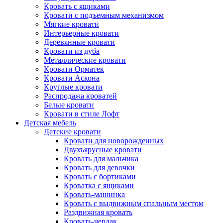
Кровать с ящиками
Кровати с подъемным механизмом
Мягкие кровати
Интерьерные кровати
Деревянные кровати
Кровати из дуба
Металлические кровати
Кровати Орматек
Кровати Аскона
Круглые кровати
Распродажа кроватей
Белые кровати
Кровати в стиле Лофт
Детская мебель
Детские кровати
Кровати для новорожденных
Двухъярусные кровати
Кровать для мальчика
Кровать для девочки
Кровать с бортиками
Кроватка с ящиками
Кровать-машинка
Кровать с выдвижным спальным местом
Раздвижная кровать
Кровать-чердак