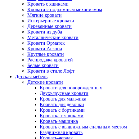
Кровать с ящиками
Кровати с подъемным механизмом
Мягкие кровати
Интерьерные кровати
Деревянные кровати
Кровати из дуба
Металлические кровати
Кровати Орматек
Кровати Аскона
Круглые кровати
Распродажа кроватей
Белые кровати
Кровати в стиле Лофт
Детская мебель
Детские кровати
Кровати для новорожденных
Двухъярусные кровати
Кровать для мальчика
Кровать для девочки
Кровать с бортиками
Кроватка с ящиками
Кровать-машинка
Кровать с выдвижным спальным местом
Раздвижная кровать
Кровать-чердак