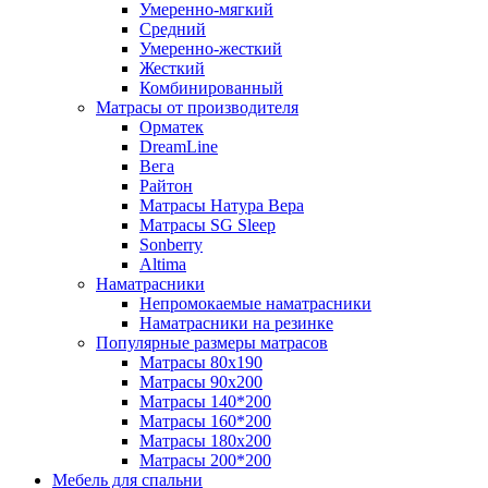
Умеренно-мягкий
Средний
Умеренно-жесткий
Жесткий
Комбинированный
Матрасы от производителя
Орматек
DreamLine
Вега
Райтон
Матрасы Натура Вера
Матрасы SG Sleep
Sonberry
Altima
Наматрасники
Непромокаемые наматрасники
Наматрасники на резинке
Популярные размеры матрасов
Матрасы 80x190
Матрасы 90x200
Матрасы 140*200
Матрасы 160*200
Матрасы 180x200
Матрасы 200*200
Мебель для спальни