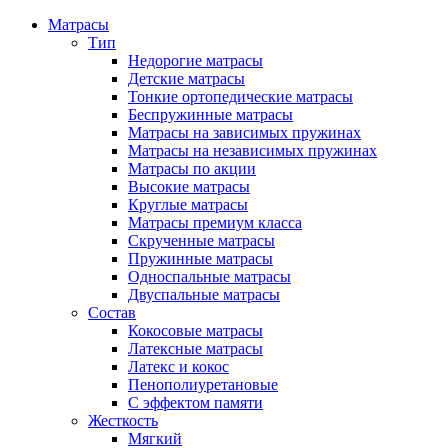
Матрасы
Тип
Недорогие матрасы
Детские матрасы
Тонкие ортопедические матрасы
Беспружинные матрасы
Матрасы на зависимых пружинах
Матрасы на независимых пружинах
Матрасы по акции
Высокие матрасы
Круглые матрасы
Матрасы премиум класса
Скрученные матрасы
Пружинные матрасы
Односпальные матрасы
Двуспальные матрасы
Состав
Кокосовые матрасы
Латексные матрасы
Латекс и кокос
Пенополиуретановые
С эффектом памяти
Жесткость
Мягкий