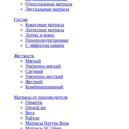
Односпальные матрасы
Двуспальные матрасы
Состав
Кокосовые матрасы
Латексные матрасы
Латекс и кокос
Пенополиуретановые
С эффектом памяти
Жесткость
Мягкий
Умеренно-мягкий
Средний
Умеренно-жесткий
Жесткий
Комбинированный
Матрасы от производителя
Орматек
DreamLine
Вега
Райтон
Матрасы Натура Вера
Матрасы SG Sleep