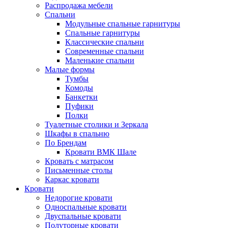
Распродажа мебели
Спальни
Модульные спальные гарнитуры
Спальные гарнитуры
Классические спальни
Современные спальни
Маленькие спальни
Малые формы
Тумбы
Комоды
Банкетки
Пуфики
Полки
Туалетные столики и Зеркала
Шкафы в спальню
По Брендам
Кровати ВМК Шале
Кровать с матрасом
Письменные столы
Каркас кровати
Кровати
Недорогие кровати
Односпальные кровати
Двуспальные кровати
Полуторные кровати