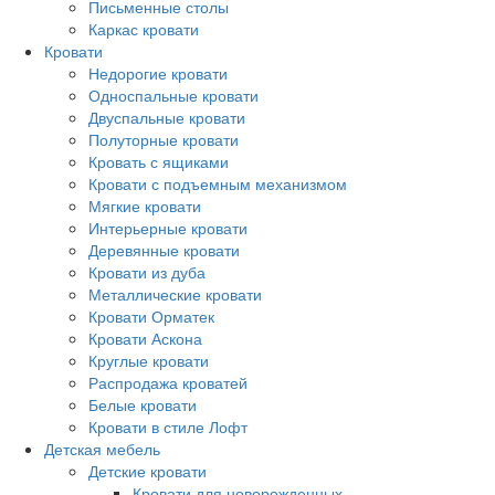
Письменные столы
Каркас кровати
Кровати
Недорогие кровати
Односпальные кровати
Двуспальные кровати
Полуторные кровати
Кровать с ящиками
Кровати с подъемным механизмом
Мягкие кровати
Интерьерные кровати
Деревянные кровати
Кровати из дуба
Металлические кровати
Кровати Орматек
Кровати Аскона
Круглые кровати
Распродажа кроватей
Белые кровати
Кровати в стиле Лофт
Детская мебель
Детские кровати
Кровати для новорожденных