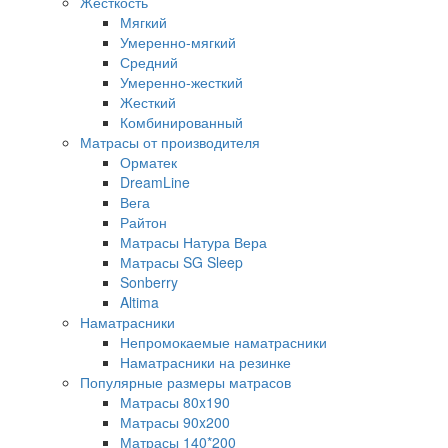
Жесткость
Мягкий
Умеренно-мягкий
Средний
Умеренно-жесткий
Жесткий
Комбинированный
Матрасы от производителя
Орматек
DreamLine
Вега
Райтон
Матрасы Натура Вера
Матрасы SG Sleep
Sonberry
Altima
Наматрасники
Непромокаемые наматрасники
Наматрасники на резинке
Популярные размеры матрасов
Матрасы 80x190
Матрасы 90x200
Матрасы 140*200