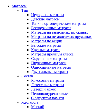
Матрасы
Тип
Недорогие матрасы
Детские матрасы
Тонкие ортопедические матрасы
Беспружинные матрасы
Матрасы на зависимых пружинах
Матрасы на независимых пружинах
Матрасы по акции
Высокие матрасы
Круглые матрасы
Матрасы премиум класса
Скрученные матрасы
Пружинные матрасы
Односпальные матрасы
Двуспальные матрасы
Состав
Кокосовые матрасы
Латексные матрасы
Латекс и кокос
Пенополиуретановые
С эффектом памяти
Жесткость
Мягкий