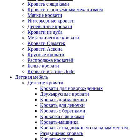
Кровать с ящиками
Кровати с подъемным механизмом
Мягкие кровати
Интерьерные кровати
Деревянные кровати
Кровати из дуба
Металлические кровати
Кровати Орматек
Кровати Аскона
Круглые кровати
Распродажа кроватей
Белые кровати
Кровати в стиле Лофт
Детская мебель
Детские кровати
Кровати для новорожденных
Двухъярусные кровати
Кровать для мальчика
Кровать для девочки
Кровать с бортиками
Кроватка с ящиками
Кровать-машинка
Кровать с выдвижным спальным местом
Раздвижная кровать
Кровать-чердак