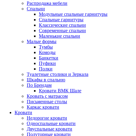
Распродажа мебели
Спальни
Модульные спальные гарнитуры
Спальные гарнитуры
Классические спальни
Современные спальни
Маленькие спальни
Малые формы
Тумбы
Комоды
Банкетки
Пуфики
Полки
Туалетные столики и Зеркала
Шкафы в спальню
По Брендам
Кровати ВМК Шале
Кровать с матрасом
Письменные столы
Каркас кровати
Кровати
Недорогие кровати
Односпальные кровати
Двуспальные кровати
Полуторные кровати