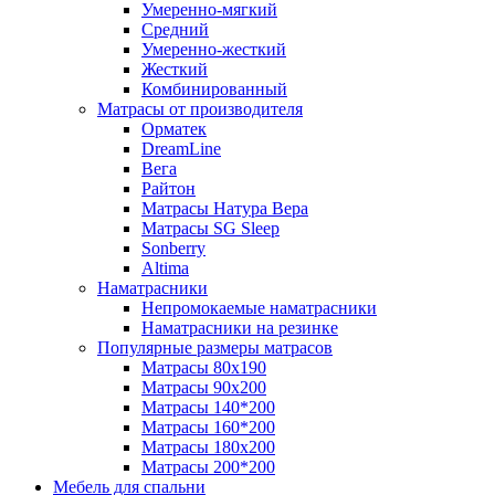
Умеренно-мягкий
Средний
Умеренно-жесткий
Жесткий
Комбинированный
Матрасы от производителя
Орматек
DreamLine
Вега
Райтон
Матрасы Натура Вера
Матрасы SG Sleep
Sonberry
Altima
Наматрасники
Непромокаемые наматрасники
Наматрасники на резинке
Популярные размеры матрасов
Матрасы 80x190
Матрасы 90x200
Матрасы 140*200
Матрасы 160*200
Матрасы 180x200
Матрасы 200*200
Мебель для спальни