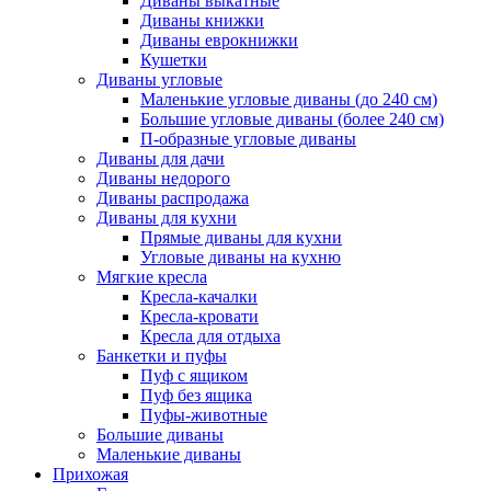
Диваны выкатные
Диваны книжки
Диваны еврокнижки
Кушетки
Диваны угловые
Маленькие угловые диваны (до 240 см)
Большие угловые диваны (более 240 см)
П-образные угловые диваны
Диваны для дачи
Диваны недорого
Диваны распродажа
Диваны для кухни
Прямые диваны для кухни
Угловые диваны на кухню
Мягкие кресла
Кресла-качалки
Кресла-кровати
Кресла для отдыха
Банкетки и пуфы
Пуф с ящиком
Пуф без ящика
Пуфы-животные
Большие диваны
Маленькие диваны
Прихожая