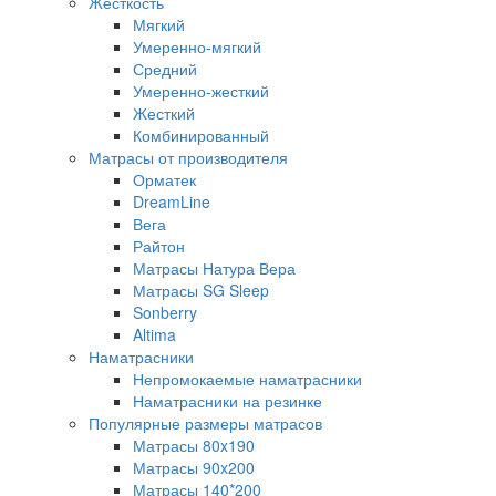
Жесткость
Мягкий
Умеренно-мягкий
Средний
Умеренно-жесткий
Жесткий
Комбинированный
Матрасы от производителя
Орматек
DreamLine
Вега
Райтон
Матрасы Натура Вера
Матрасы SG Sleep
Sonberry
Altima
Наматрасники
Непромокаемые наматрасники
Наматрасники на резинке
Популярные размеры матрасов
Матрасы 80x190
Матрасы 90x200
Матрасы 140*200