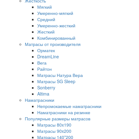
Жесткость
Мягкий
Умеренно-мягкий
Средний
Умеренно-жесткий
Жесткий
Комбинированный
Матрасы от производителя
Орматек
DreamLine
Вега
Райтон
Матрасы Натура Вера
Матрасы SG Sleep
Sonberry
Altima
Наматрасники
Непромокаемые наматрасники
Наматрасники на резинке
Популярные размеры матрасов
Матрасы 80x190
Матрасы 90x200
Матрасы 140*200