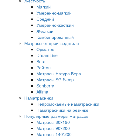
Жесткость
Мягкий
Умеренно-мягкий
Средний
Умеренно-жесткий
Жесткий
Комбинированный
Матрасы от производителя
Орматек
DreamLine
Вега
Райтон
Матрасы Натура Вера
Матрасы SG Sleep
Sonberry
Altima
Наматрасники
Непромокаемые наматрасники
Наматрасники на резинке
Популярные размеры матрасов
Матрасы 80x190
Матрасы 90x200
Матрасы 140*200