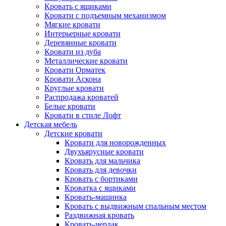
Кровать с ящиками
Кровати с подъемным механизмом
Мягкие кровати
Интерьерные кровати
Деревянные кровати
Кровати из дуба
Металлические кровати
Кровати Орматек
Кровати Аскона
Круглые кровати
Распродажа кроватей
Белые кровати
Кровати в стиле Лофт
Детская мебель
Детские кровати
Кровати для новорожденных
Двухъярусные кровати
Кровать для мальчика
Кровать для девочки
Кровать с бортиками
Кроватка с ящиками
Кровать-машинка
Кровать с выдвижным спальным местом
Раздвижная кровать
Кровать-чердак