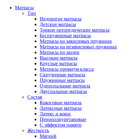
Матрасы
Тип
Недорогие матрасы
Детские матрасы
Тонкие ортопедические матрасы
Беспружинные матрасы
Матрасы на зависимых пружинах
Матрасы на независимых пружинах
Матрасы по акции
Высокие матрасы
Круглые матрасы
Матрасы премиум класса
Скрученные матрасы
Пружинные матрасы
Односпальные матрасы
Двуспальные матрасы
Состав
Кокосовые матрасы
Латексные матрасы
Латекс и кокос
Пенополиуретановые
С эффектом памяти
Жесткость
Мягкий