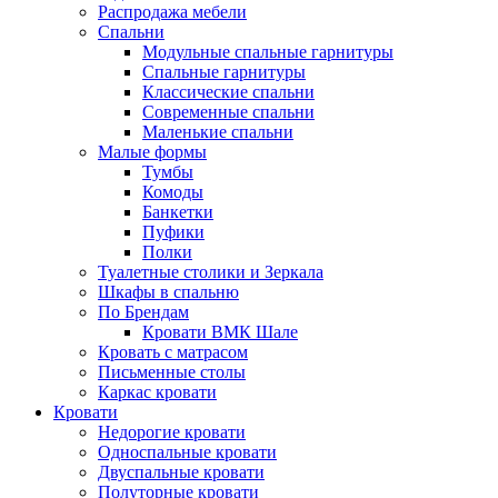
Распродажа мебели
Спальни
Модульные спальные гарнитуры
Спальные гарнитуры
Классические спальни
Современные спальни
Маленькие спальни
Малые формы
Тумбы
Комоды
Банкетки
Пуфики
Полки
Туалетные столики и Зеркала
Шкафы в спальню
По Брендам
Кровати ВМК Шале
Кровать с матрасом
Письменные столы
Каркас кровати
Кровати
Недорогие кровати
Односпальные кровати
Двуспальные кровати
Полуторные кровати