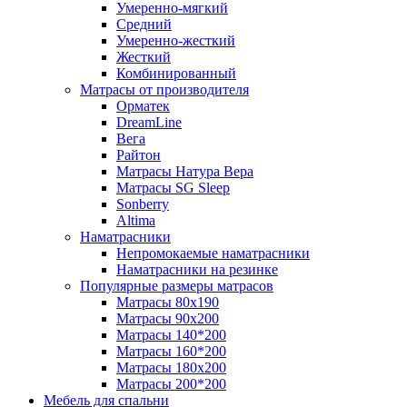
Умеренно-мягкий
Средний
Умеренно-жесткий
Жесткий
Комбинированный
Матрасы от производителя
Орматек
DreamLine
Вега
Райтон
Матрасы Натура Вера
Матрасы SG Sleep
Sonberry
Altima
Наматрасники
Непромокаемые наматрасники
Наматрасники на резинке
Популярные размеры матрасов
Матрасы 80x190
Матрасы 90x200
Матрасы 140*200
Матрасы 160*200
Матрасы 180x200
Матрасы 200*200
Мебель для спальни