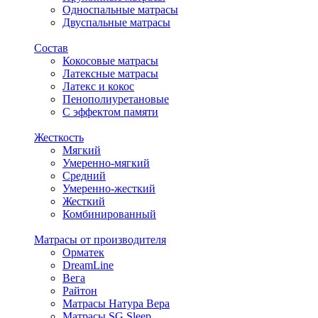
Односпальные матрасы
Двуспальные матрасы
Состав
Кокосовые матрасы
Латексные матрасы
Латекс и кокос
Пенополиуретановые
С эффектом памяти
Жесткость
Мягкий
Умеренно-мягкий
Средний
Умеренно-жесткий
Жесткий
Комбинированный
Матрасы от производителя
Орматек
DreamLine
Вега
Райтон
Матрасы Натура Вера
Матрасы SG Sleep