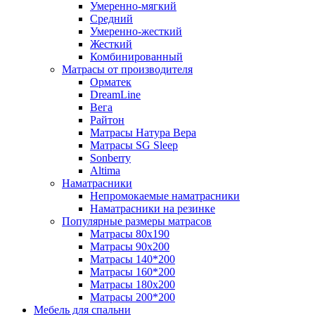
Умеренно-мягкий
Средний
Умеренно-жесткий
Жесткий
Комбинированный
Матрасы от производителя
Орматек
DreamLine
Вега
Райтон
Матрасы Натура Вера
Матрасы SG Sleep
Sonberry
Altima
Наматрасники
Непромокаемые наматрасники
Наматрасники на резинке
Популярные размеры матрасов
Матрасы 80x190
Матрасы 90x200
Матрасы 140*200
Матрасы 160*200
Матрасы 180x200
Матрасы 200*200
Мебель для спальни