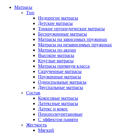
Матрасы
Тип
Недорогие матрасы
Детские матрасы
Тонкие ортопедические матрасы
Беспружинные матрасы
Матрасы на зависимых пружинах
Матрасы на независимых пружинах
Матрасы по акции
Высокие матрасы
Круглые матрасы
Матрасы премиум класса
Скрученные матрасы
Пружинные матрасы
Односпальные матрасы
Двуспальные матрасы
Состав
Кокосовые матрасы
Латексные матрасы
Латекс и кокос
Пенополиуретановые
С эффектом памяти
Жесткость
Мягкий