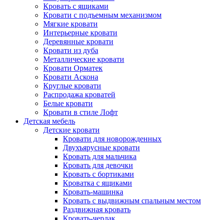
Кровать с ящиками
Кровати с подъемным механизмом
Мягкие кровати
Интерьерные кровати
Деревянные кровати
Кровати из дуба
Металлические кровати
Кровати Орматек
Кровати Аскона
Круглые кровати
Распродажа кроватей
Белые кровати
Кровати в стиле Лофт
Детская мебель
Детские кровати
Кровати для новорожденных
Двухъярусные кровати
Кровать для мальчика
Кровать для девочки
Кровать с бортиками
Кроватка с ящиками
Кровать-машинка
Кровать с выдвижным спальным местом
Раздвижная кровать
Кровать-чердак