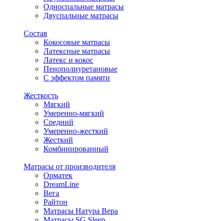
Односпальные матрасы
Двуспальные матрасы
Состав
Кокосовые матрасы
Латексные матрасы
Латекс и кокос
Пенополиуретановые
С эффектом памяти
Жесткость
Мягкий
Умеренно-мягкий
Средний
Умеренно-жесткий
Жесткий
Комбинированный
Матрасы от производителя
Орматек
DreamLine
Вега
Райтон
Матрасы Натура Вера
Матрасы SG Sleep