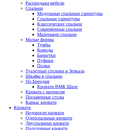
Распродажа мебели
Спальни
Модульные спальные гарнитуры
Спальные гарнитуры
Классические спальни
Современные спальни
Маленькие спальни
Малые формы
Тумбы
Комоды
Банкетки
Пуфики
Полки
Туалетные столики и Зеркала
Шкафы в спальню
По Брендам
Кровати ВМК Шале
Кровать с матрасом
Письменные столы
Каркас кровати
Кровати
Недорогие кровати
Односпальные кровати
Двуспальные кровати
Полуторные кровати