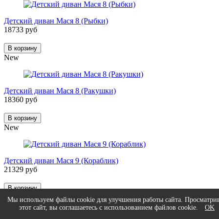
Детский диван Мася 8 (Рыбки)
18733 руб
В корзину
New
Детский диван Мася 8 (Ракушки)
18360 руб
В корзину
New
Детский диван Мася 9 (Кораблик)
21329 руб
В корзину
Быстрая доставка
Мы используем файлы cookie для улучшения работы сайта. Просматри
этот сайт, вы соглашаетесь с использованием файлов cookie.
OK