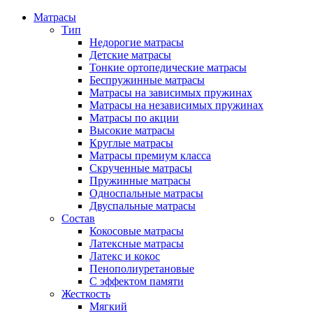
Матрасы
Тип
Недорогие матрасы
Детские матрасы
Тонкие ортопедические матрасы
Беспружинные матрасы
Матрасы на зависимых пружинах
Матрасы на независимых пружинах
Матрасы по акции
Высокие матрасы
Круглые матрасы
Матрасы премиум класса
Скрученные матрасы
Пружинные матрасы
Односпальные матрасы
Двуспальные матрасы
Состав
Кокосовые матрасы
Латексные матрасы
Латекс и кокос
Пенополиуретановые
С эффектом памяти
Жесткость
Мягкий