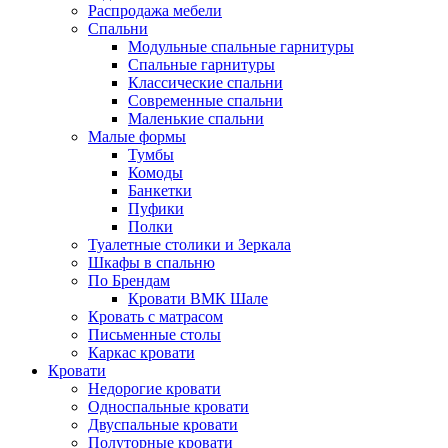
Распродажа мебели
Спальни
Модульные спальные гарнитуры
Спальные гарнитуры
Классические спальни
Современные спальни
Маленькие спальни
Малые формы
Тумбы
Комоды
Банкетки
Пуфики
Полки
Туалетные столики и Зеркала
Шкафы в спальню
По Брендам
Кровати ВМК Шале
Кровать с матрасом
Письменные столы
Каркас кровати
Кровати
Недорогие кровати
Односпальные кровати
Двуспальные кровати
Полуторные кровати