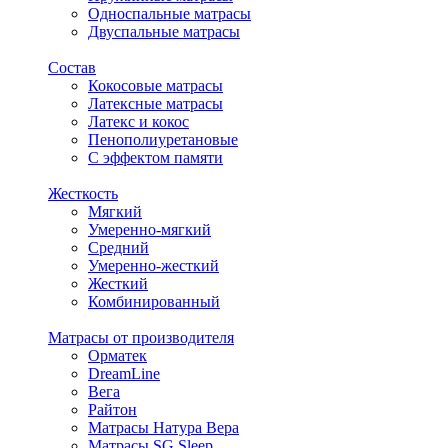
Односпальные матрасы
Двуспальные матрасы
Состав
Кокосовые матрасы
Латексные матрасы
Латекс и кокос
Пенополиуретановые
С эффектом памяти
Жесткость
Мягкий
Умеренно-мягкий
Средний
Умеренно-жесткий
Жесткий
Комбинированный
Матрасы от производителя
Орматек
DreamLine
Вега
Райтон
Матрасы Натура Вера
Матрасы SG Sleep