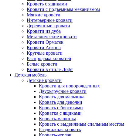
Кровать с ящиками
Кровати с подъемным механизмом
Мягкие кровати
Интерьерные кровати
Деревянные кровати
Кровати из дуба
Металлические кровати
Кровати Орматек
Кровати Аскона
Круглые кровати
Распродажа кроватей
Белые кровати
Кровати в стиле Лофт
Детская мебель
Детские кровати
Кровати для новорожденных
Двухъярусные кровати
Кровать для мальчика
Кровать для девочки
Кровать с бортиками
Кроватка с ящиками
Кровать-машинка
Кровать с выдвижным спальным местом
Раздвижная кровать
Кровать-чердак