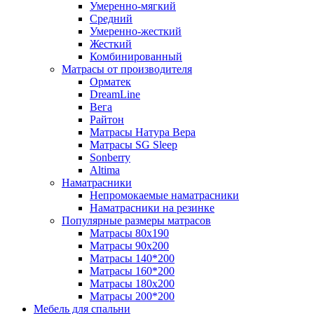
Умеренно-мягкий
Средний
Умеренно-жесткий
Жесткий
Комбинированный
Матрасы от производителя
Орматек
DreamLine
Вега
Райтон
Матрасы Натура Вера
Матрасы SG Sleep
Sonberry
Altima
Наматрасники
Непромокаемые наматрасники
Наматрасники на резинке
Популярные размеры матрасов
Матрасы 80x190
Матрасы 90x200
Матрасы 140*200
Матрасы 160*200
Матрасы 180x200
Матрасы 200*200
Мебель для спальни