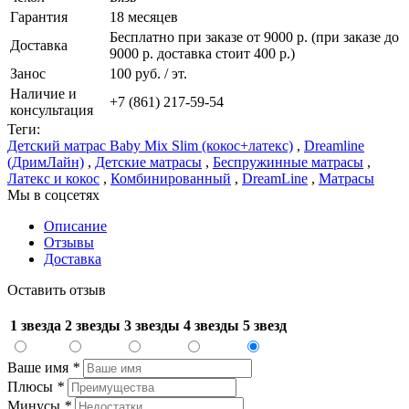
Гарантия
18 месяцев
Бесплатно при заказе от 9000 р. (при заказе до
Доставка
9000 р. доставка стоит 400 р.)
Занос
100 руб. / эт.
Наличие и
+7 (861) 217-59-54
консультация
Теги:
Детский матрас Baby Mix Slim (кокос+латекс)
,
Dreamline
(ДримЛайн)
,
Детские матрасы
,
Беспружинные матрасы
,
Латекс и кокос
,
Комбинированный
,
DreamLine
,
Матрасы
Мы в соцсетях
Описание
Отзывы
Доставка
Оставить отзыв
1 звезда
2 звезды
3 звезды
4 звезды
5 звезд
Ваше имя
*
Плюсы
*
Минусы
*