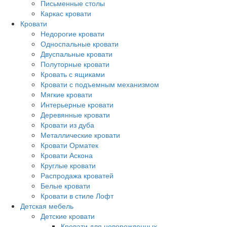
Письменные столы
Каркас кровати
Кровати
Недорогие кровати
Односпальные кровати
Двуспальные кровати
Полуторные кровати
Кровать с ящиками
Кровати с подъемным механизмом
Мягкие кровати
Интерьерные кровати
Деревянные кровати
Кровати из дуба
Металлические кровати
Кровати Орматек
Кровати Аскона
Круглые кровати
Распродажа кроватей
Белые кровати
Кровати в стиле Лофт
Детская мебель
Детские кровати
Кровати для новорожденных