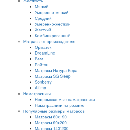
Жесткость
Мягкий
Умеренно-мягкий
Средний
Умеренно-жесткий
Жесткий
Комбинированный
Матрасы от производителя
Орматек
DreamLine
Вега
Райтон
Матрасы Натура Вера
Матрасы SG Sleep
Sonberry
Altima
Наматрасники
Непромокаемые наматрасники
Наматрасники на резинке
Популярные размеры матрасов
Матрасы 80x190
Матрасы 90x200
Матрасы 140*200