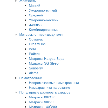
Жесткость
Мягкий
Умеренно-мягкий
Средний
Умеренно-жесткий
Жесткий
Комбинированный
Матрасы от производителя
Орматек
DreamLine
Вега
Райтон
Матрасы Натура Вера
Матрасы SG Sleep
Sonberry
Altima
Наматрасники
Непромокаемые наматрасники
Наматрасники на резинке
Популярные размеры матрасов
Матрасы 80x190
Матрасы 90x200
Матрасы 140*200