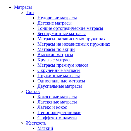
Матрасы
Тип
Недорогие матрасы
Детские матрасы
Тонкие ортопедические матрасы
Беспружинные матрасы
Матрасы на зависимых пружинах
Матрасы на независимых пружинах
Матрасы по акции
Высокие матрасы
Круглые матрасы
Матрасы премиум класса
Скрученные матрасы
Пружинные матрасы
Односпальные матрасы
Двуспальные матрасы
Состав
Кокосовые матрасы
Латексные матрасы
Латекс и кокос
Пенополиуретановые
С эффектом памяти
Жесткость
Мягкий