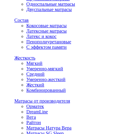
Односпальные матрасы
Двуспальные матрасы
Состав
Кокосовые матрасы
Латексные матрасы
Латекс и кокос
Пенополиуретановые
С эффектом памяти
Жесткость
Мягкий
Умеренно-мягкий
Средний
Умеренно-жесткий
Жесткий
Комбинированный
Матрасы от производителя
Орматек
DreamLine
Вега
Райтон
Матрасы Натура Вера
Матрасы SG Sleep