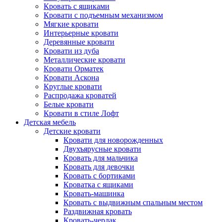
Кровать с ящиками
Кровати с подъемным механизмом
Мягкие кровати
Интерьерные кровати
Деревянные кровати
Кровати из дуба
Металлические кровати
Кровати Орматек
Кровати Аскона
Круглые кровати
Распродажа кроватей
Белые кровати
Кровати в стиле Лофт
Детская мебель
Детские кровати
Кровати для новорожденных
Двухъярусные кровати
Кровать для мальчика
Кровать для девочки
Кровать с бортиками
Кроватка с ящиками
Кровать-машинка
Кровать с выдвижным спальным местом
Раздвижная кровать
Кровать-чердак