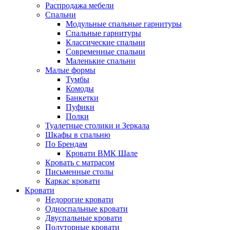
Распродажа мебели
Спальни
Модульные спальные гарнитуры
Спальные гарнитуры
Классические спальни
Современные спальни
Маленькие спальни
Малые формы
Тумбы
Комоды
Банкетки
Пуфики
Полки
Туалетные столики и Зеркала
Шкафы в спальню
По Брендам
Кровати ВМК Шале
Кровать с матрасом
Письменные столы
Каркас кровати
Кровати
Недорогие кровати
Односпальные кровати
Двуспальные кровати
Полуторные кровати