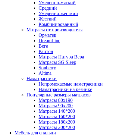
Умеренно-мягкий
Средний
Умеренно-жесткий
Жесткий
Комбинированный
Матрасы от производителя
Орматек
DreamLine
Вега
Райтон
Матрасы Натура Вера
Матрасы SG Sleep
Sonberry
Altima
Наматрасники
Непромокаемые наматрасники
Наматрасники на резинке
Популярные размеры матрасов
Матрасы 80x190
Матрасы 90x200
Матрасы 140*200
Матрасы 160*200
Матрасы 180x200
Матрасы 200*200
Мебель для спальни