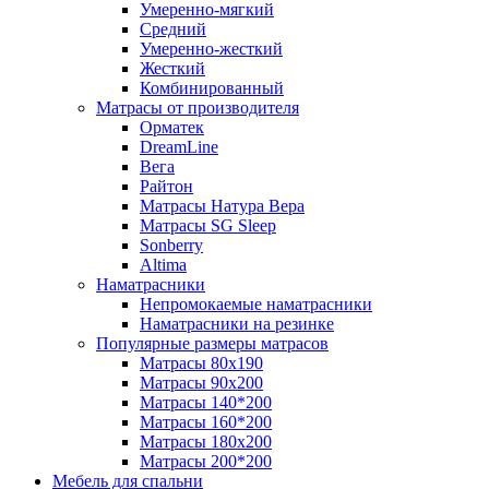
Умеренно-мягкий
Средний
Умеренно-жесткий
Жесткий
Комбинированный
Матрасы от производителя
Орматек
DreamLine
Вега
Райтон
Матрасы Натура Вера
Матрасы SG Sleep
Sonberry
Altima
Наматрасники
Непромокаемые наматрасники
Наматрасники на резинке
Популярные размеры матрасов
Матрасы 80x190
Матрасы 90x200
Матрасы 140*200
Матрасы 160*200
Матрасы 180x200
Матрасы 200*200
Мебель для спальни