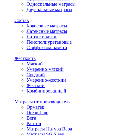
Односпальные матрасы
Двуспальные матрасы
Состав
Кокосовые матрасы
Латексные матрасы
Латекс и кокос
Пенополиуретановые
С эффектом памяти
Жесткость
Мягкий
Умеренно-мягкий
Средний
Умеренно-жесткий
Жесткий
Комбинированный
Матрасы от производителя
Орматек
DreamLine
Вега
Райтон
Матрасы Натура Вера
Матрасы SG Sleep