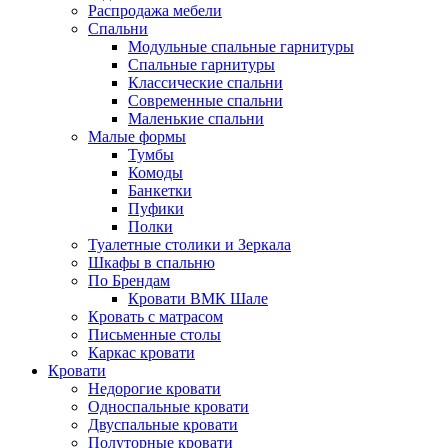
Распродажа мебели
Спальни
Модульные спальные гарнитуры
Спальные гарнитуры
Классические спальни
Современные спальни
Маленькие спальни
Малые формы
Тумбы
Комоды
Банкетки
Пуфики
Полки
Туалетные столики и Зеркала
Шкафы в спальню
По Брендам
Кровати ВМК Шале
Кровать с матрасом
Письменные столы
Каркас кровати
Кровати
Недорогие кровати
Односпальные кровати
Двуспальные кровати
Полуторные кровати