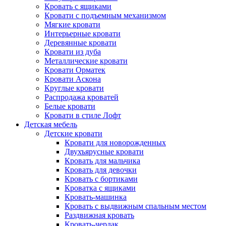
Кровать с ящиками
Кровати с подъемным механизмом
Мягкие кровати
Интерьерные кровати
Деревянные кровати
Кровати из дуба
Металлические кровати
Кровати Орматек
Кровати Аскона
Круглые кровати
Распродажа кроватей
Белые кровати
Кровати в стиле Лофт
Детская мебель
Детские кровати
Кровати для новорожденных
Двухъярусные кровати
Кровать для мальчика
Кровать для девочки
Кровать с бортиками
Кроватка с ящиками
Кровать-машинка
Кровать с выдвижным спальным местом
Раздвижная кровать
Кровать-чердак