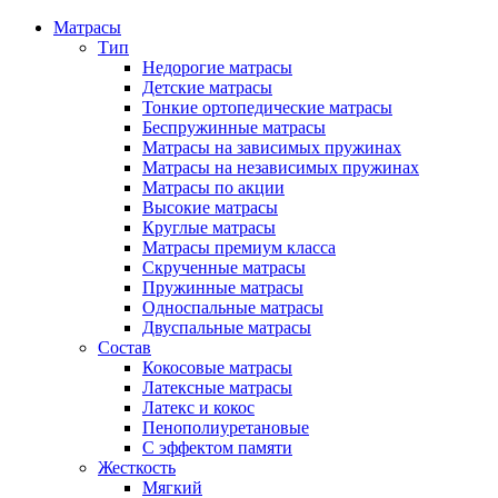
Матрасы
Тип
Недорогие матрасы
Детские матрасы
Тонкие ортопедические матрасы
Беспружинные матрасы
Матрасы на зависимых пружинах
Матрасы на независимых пружинах
Матрасы по акции
Высокие матрасы
Круглые матрасы
Матрасы премиум класса
Скрученные матрасы
Пружинные матрасы
Односпальные матрасы
Двуспальные матрасы
Состав
Кокосовые матрасы
Латексные матрасы
Латекс и кокос
Пенополиуретановые
С эффектом памяти
Жесткость
Мягкий