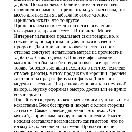
удобно. Но когда начала болеть спина, а за ней шея,
позвоночник, мышцы, пришлось задуматься о том, что
место для постели я выбрала не самое удачное.
Пришлось искать, что-то другое.
Пришлось немало времени посветить изучению
информации, прежде всего в Интернете. Много
Интернет магазинов предлагают свои товары, но, к
сожалению, по картинке не убедишься в качестве
продукта. Да и многие пользователи сети в своих
отзывах советуют испытывать матрас на прочность и
удобство. Я так и сделала. Пошла в офис онлайн-
магазина, чтобы на себе почувствовать все прелести
товара (хорошо выставка находится в центре, недалеко
от моей работы). Хитом продаж был хороший, средней
жесткости матрац от фирмы от фирмы Дримлайн
модели с латексом. Я и решила остановить на нем свой
выбор. Покупку оформила быстро, доставили ее прямо
ко мне домой.
Новый матрац сразу поразил меня своими уникальными
качествами. Блок без пружин накрыт с одной стороны
латексом. Самое главное для меня – это чехол. Он
мягкий, с приятным на ощупь наполнителем. Высота
изделия составляет восемнадцать сантиметров, что по
началу было необычно для меня. Продавец после
совершения покупке привез мне его в завернутом виде,