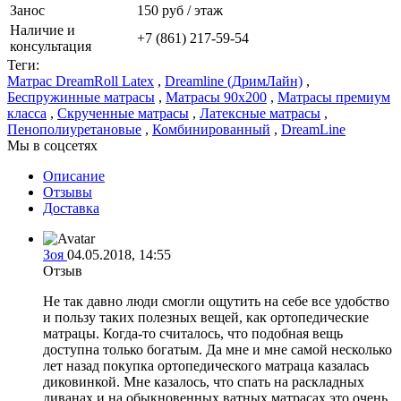
Занос
150 руб / этаж
Наличие и
+7 (861) 217-59-54
консультация
Теги:
Матрас DreamRoll Latex
,
Dreamline (ДримЛайн)
,
Беспружинные матрасы
,
Матрасы 90x200
,
Матрасы премиум
класса
,
Скрученные матрасы
,
Латексные матрасы
,
Пенополиуретановые
,
Комбинированный
,
DreamLine
Мы в соцсетях
Описание
Отзывы
Доставка
Зоя
04.05.2018, 14:55
Отзыв
Не так давно люди смогли ощутить на себе все удобство
и пользу таких полезных вещей, как ортопедические
матрацы. Когда-то считалось, что подобная вещь
доступна только богатым. Да мне и мне самой несколько
лет назад покупка ортопедического матраца казалась
диковинкой. Мне казалось, что спать на раскладных
диванах и на обыкновенных ватных матрасах это очень