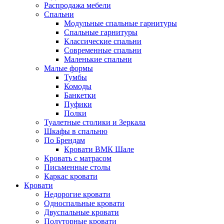
Распродажа мебели
Спальни
Модульные спальные гарнитуры
Спальные гарнитуры
Классические спальни
Современные спальни
Маленькие спальни
Малые формы
Тумбы
Комоды
Банкетки
Пуфики
Полки
Туалетные столики и Зеркала
Шкафы в спальню
По Брендам
Кровати ВМК Шале
Кровать с матрасом
Письменные столы
Каркас кровати
Кровати
Недорогие кровати
Односпальные кровати
Двуспальные кровати
Полуторные кровати