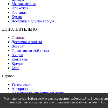
Мягкая мебель
Прихожая
Гостиная
Кухня
Доставка в другие города
ДОПОЛНИТЕЛЬНО
+
Главная
Доставка и оплата
Возврат
Гарантия низкой цены
Акции
Контакты
Кредит
Блог
Сервис
+
Регистрация
Авторизация
Политика конфиденциальности
Мы используем файлы cookie для улучшения работы сайта. Просматри
Время работы
+
этот сайт, вы соглашаетесь с использованием файлов cookie.
OK
Интернет-магазина.