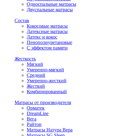
Односпальные матрасы
Двуспальные матрасы
Состав
Кокосовые матрасы
Латексные матрасы
Латекс и кокос
Пенополиуретановые
С эффектом памяти
Жесткость
Мягкий
Умеренно-мягкий
Средний
Умеренно-жесткий
Жесткий
Комбинированный
Матрасы от производителя
Орматек
DreamLine
Вега
Райтон
Матрасы Натура Вера
Матрасы SG Sleep