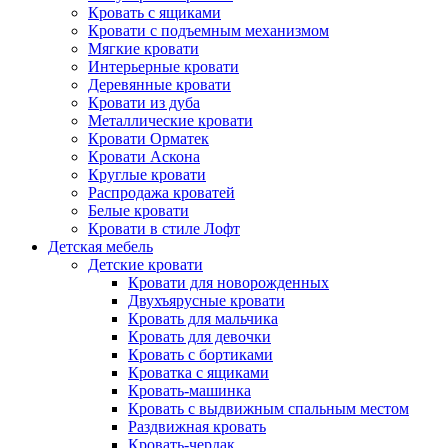
Кровать с ящиками
Кровати с подъемным механизмом
Мягкие кровати
Интерьерные кровати
Деревянные кровати
Кровати из дуба
Металлические кровати
Кровати Орматек
Кровати Аскона
Круглые кровати
Распродажа кроватей
Белые кровати
Кровати в стиле Лофт
Детская мебель
Детские кровати
Кровати для новорожденных
Двухъярусные кровати
Кровать для мальчика
Кровать для девочки
Кровать с бортиками
Кроватка с ящиками
Кровать-машинка
Кровать с выдвижным спальным местом
Раздвижная кровать
Кровать-чердак