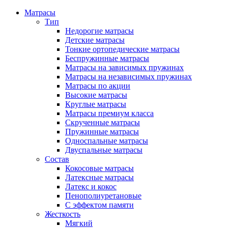
Матрасы
Тип
Недорогие матрасы
Детские матрасы
Тонкие ортопедические матрасы
Беспружинные матрасы
Матрасы на зависимых пружинах
Матрасы на независимых пружинах
Матрасы по акции
Высокие матрасы
Круглые матрасы
Матрасы премиум класса
Скрученные матрасы
Пружинные матрасы
Односпальные матрасы
Двуспальные матрасы
Состав
Кокосовые матрасы
Латексные матрасы
Латекс и кокос
Пенополиуретановые
С эффектом памяти
Жесткость
Мягкий