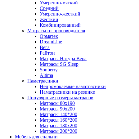
Умеренно-мягкий
Средний
Умеренно-жесткий
Жесткий
Комбинированный
Матрасы от производителя
Орматек
DreamLine
Вега
Райтон
Матрасы Натура Вера
Матрасы SG Sleep
Sonberry
Altima
Наматрасники
Непромокаемые наматрасники
Наматрасники на резинке
Популярные размеры матрасов
Матрасы 80x190
Матрасы 90x200
Матрасы 140*200
Матрасы 160*200
Матрасы 180x200
Матрасы 200*200
Мебель для спальни