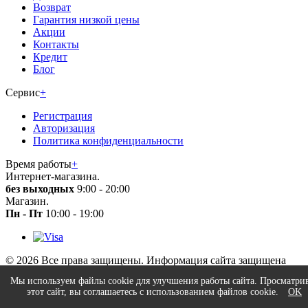
Возврат
Гарантия низкой цены
Акции
Контакты
Кредит
Блог
Сервис
+
Регистрация
Авторизация
Политика конфиденциальности
Время работы
+
Интернет-магазина.
без выходных
9:00 - 20:00
Магазин.
Пн - Пт
10:00 - 19:00
© 2026 Все права защищены. Информация сайта защищена
законом об авторских правах. Вся информация на сайте носит
Мы используем файлы cookie для улучшения работы сайта. Просматри
справочный характер и не является публичной офертой.
этот сайт, вы соглашаетесь с использованием файлов cookie.
OK
×