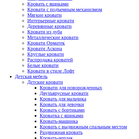
Кровать с ящиками
Кровати с подъемным механизмом
Мягкие кровати
Интерьерные кровати
Деревянные кровати
Кровати из дуба
Металлические кровати
Кровати Орматек
Кровати Аскона
Круглые кровати
Распродажа кроватей
Белые кровати
Кровати в стиле Лофт
Детская мебель
Детские кровати
Кровати для новорожденных
Двухъярусные кровати
Кровать для мальчика
Кровать для девочки
Кровать с бортиками
Кроватка с ящиками
Кровать-машинка
Кровать с выдвижным спальным местом
Раздвижная кровать
Кровать-чердак