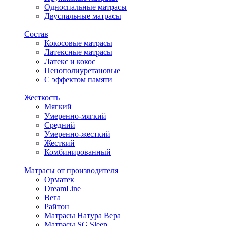
Односпальные матрасы
Двуспальные матрасы
Состав
Кокосовые матрасы
Латексные матрасы
Латекс и кокос
Пенополиуретановые
С эффектом памяти
Жесткость
Мягкий
Умеренно-мягкий
Средний
Умеренно-жесткий
Жесткий
Комбинированный
Матрасы от производителя
Орматек
DreamLine
Вега
Райтон
Матрасы Натура Вера
Матрасы SG Sleep