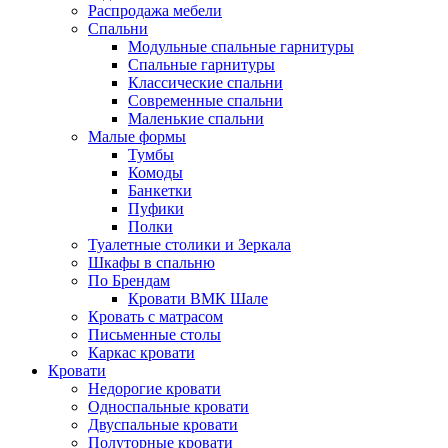
Распродажа мебели
Спальни
Модульные спальные гарнитуры
Спальные гарнитуры
Классические спальни
Современные спальни
Маленькие спальни
Малые формы
Тумбы
Комоды
Банкетки
Пуфики
Полки
Туалетные столики и Зеркала
Шкафы в спальню
По Брендам
Кровати ВМК Шале
Кровать с матрасом
Письменные столы
Каркас кровати
Кровати
Недорогие кровати
Односпальные кровати
Двуспальные кровати
Полуторные кровати