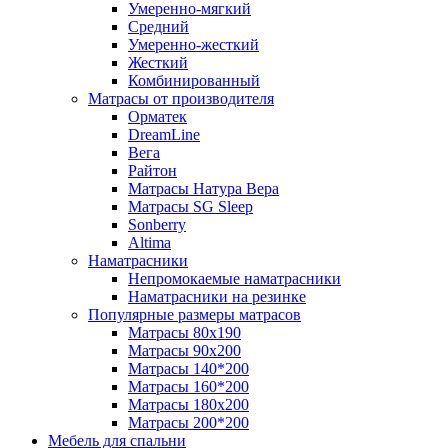
Умеренно-мягкий
Средний
Умеренно-жесткий
Жесткий
Комбинированный
Матрасы от производителя
Орматек
DreamLine
Вега
Райтон
Матрасы Натура Вера
Матрасы SG Sleep
Sonberry
Altima
Наматрасники
Непромокаемые наматрасники
Наматрасники на резинке
Популярные размеры матрасов
Матрасы 80x190
Матрасы 90x200
Матрасы 140*200
Матрасы 160*200
Матрасы 180x200
Матрасы 200*200
Мебель для спальни