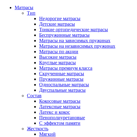
Матрасы
Тип
Недорогие матрасы
Детские матрасы
Тонкие ортопедические матрасы
Беспружинные матрасы
Матрасы на зависимых пружинах
Матрасы на независимых пружинах
Матрасы по акции
Высокие матрасы
Круглые матрасы
Матрасы премиум класса
Скрученные матрасы
Пружинные матрасы
Односпальные матрасы
Двуспальные матрасы
Состав
Кокосовые матрасы
Латексные матрасы
Латекс и кокос
Пенополиуретановые
С эффектом памяти
Жесткость
Мягкий