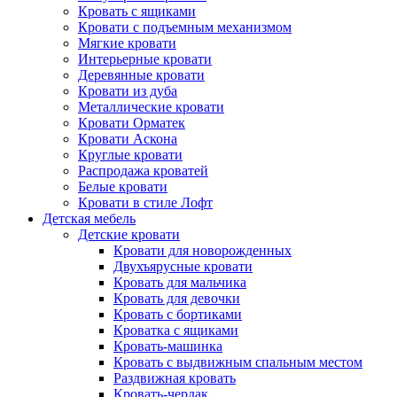
Кровать с ящиками
Кровати с подъемным механизмом
Мягкие кровати
Интерьерные кровати
Деревянные кровати
Кровати из дуба
Металлические кровати
Кровати Орматек
Кровати Аскона
Круглые кровати
Распродажа кроватей
Белые кровати
Кровати в стиле Лофт
Детская мебель
Детские кровати
Кровати для новорожденных
Двухъярусные кровати
Кровать для мальчика
Кровать для девочки
Кровать с бортиками
Кроватка с ящиками
Кровать-машинка
Кровать с выдвижным спальным местом
Раздвижная кровать
Кровать-чердак