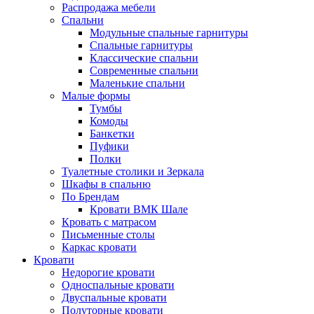
Распродажа мебели
Спальни
Модульные спальные гарнитуры
Спальные гарнитуры
Классические спальни
Современные спальни
Маленькие спальни
Малые формы
Тумбы
Комоды
Банкетки
Пуфики
Полки
Туалетные столики и Зеркала
Шкафы в спальню
По Брендам
Кровати ВМК Шале
Кровать с матрасом
Письменные столы
Каркас кровати
Кровати
Недорогие кровати
Односпальные кровати
Двуспальные кровати
Полуторные кровати