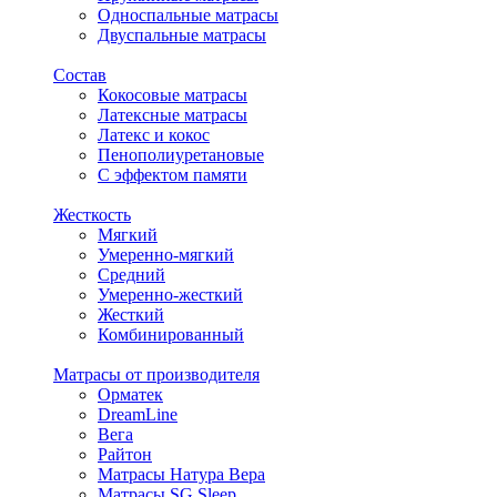
Односпальные матрасы
Двуспальные матрасы
Состав
Кокосовые матрасы
Латексные матрасы
Латекс и кокос
Пенополиуретановые
С эффектом памяти
Жесткость
Мягкий
Умеренно-мягкий
Средний
Умеренно-жесткий
Жесткий
Комбинированный
Матрасы от производителя
Орматек
DreamLine
Вега
Райтон
Матрасы Натура Вера
Матрасы SG Sleep