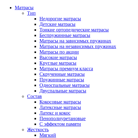
Матрасы
Тип
Недорогие матрасы
Детские матрасы
Тонкие ортопедические матрасы
Беспружинные матрасы
Матрасы на зависимых пружинах
Матрасы на независимых пружинах
Матрасы по акции
Высокие матрасы
Круглые матрасы
Матрасы премиум класса
Скрученные матрасы
Пружинные матрасы
Односпальные матрасы
Двуспальные матрасы
Состав
Кокосовые матрасы
Латексные матрасы
Латекс и кокос
Пенополиуретановые
С эффектом памяти
Жесткость
Мягкий