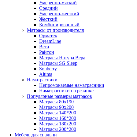
Умеренно-мягкий
Средний
Умеренно-жесткий
Жесткий
Комбинированный
Матрасы от производителя
Орматек
DreamLine
Вега
Райтон
Матрасы Натура Вера
Матрасы SG Sleep
Sonberry
Altima
Наматрасники
Непромокаемые наматрасники
Наматрасники на резинке
Популярные размеры матрасов
Матрасы 80x190
Матрасы 90x200
Матрасы 140*200
Матрасы 160*200
Матрасы 180x200
Матрасы 200*200
Мебель для спальни