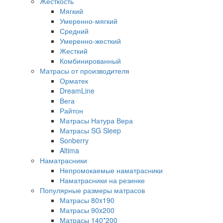
Жесткость
Мягкий
Умеренно-мягкий
Средний
Умеренно-жесткий
Жесткий
Комбинированный
Матрасы от производителя
Орматек
DreamLine
Вега
Райтон
Матрасы Натура Вера
Матрасы SG Sleep
Sonberry
Altima
Наматрасники
Непромокаемые наматрасники
Наматрасники на резинке
Популярные размеры матрасов
Матрасы 80x190
Матрасы 90x200
Матрасы 140*200