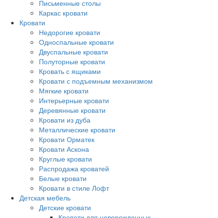
Письменные столы
Каркас кровати
Кровати
Недорогие кровати
Односпальные кровати
Двуспальные кровати
Полуторные кровати
Кровать с ящиками
Кровати с подъемным механизмом
Мягкие кровати
Интерьерные кровати
Деревянные кровати
Кровати из дуба
Металлические кровати
Кровати Орматек
Кровати Аскона
Круглые кровати
Распродажа кроватей
Белые кровати
Кровати в стиле Лофт
Детская мебель
Детские кровати
Кровати для новорожденных