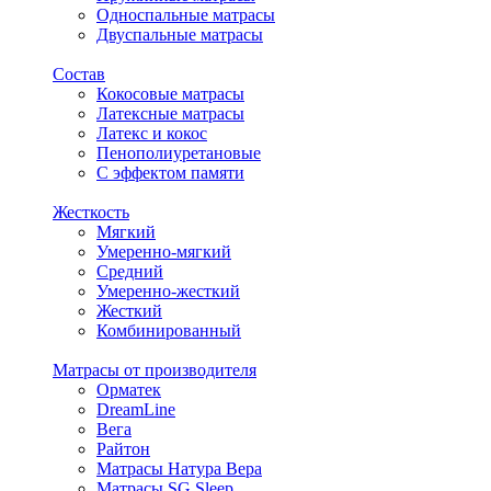
Односпальные матрасы
Двуспальные матрасы
Состав
Кокосовые матрасы
Латексные матрасы
Латекс и кокос
Пенополиуретановые
С эффектом памяти
Жесткость
Мягкий
Умеренно-мягкий
Средний
Умеренно-жесткий
Жесткий
Комбинированный
Матрасы от производителя
Орматек
DreamLine
Вега
Райтон
Матрасы Натура Вера
Матрасы SG Sleep