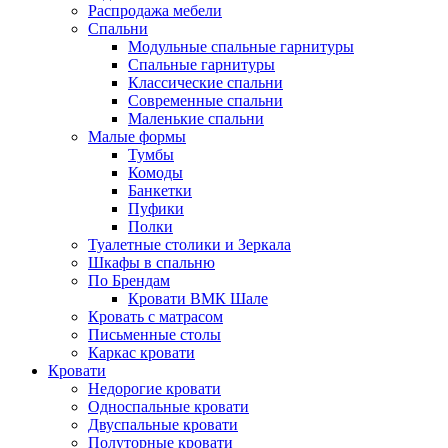
Распродажа мебели
Спальни
Модульные спальные гарнитуры
Спальные гарнитуры
Классические спальни
Современные спальни
Маленькие спальни
Малые формы
Тумбы
Комоды
Банкетки
Пуфики
Полки
Туалетные столики и Зеркала
Шкафы в спальню
По Брендам
Кровати ВМК Шале
Кровать с матрасом
Письменные столы
Каркас кровати
Кровати
Недорогие кровати
Односпальные кровати
Двуспальные кровати
Полуторные кровати