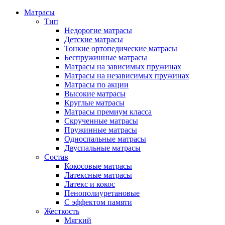
Матрасы
Тип
Недорогие матрасы
Детские матрасы
Тонкие ортопедические матрасы
Беспружинные матрасы
Матрасы на зависимых пружинах
Матрасы на независимых пружинах
Матрасы по акции
Высокие матрасы
Круглые матрасы
Матрасы премиум класса
Скрученные матрасы
Пружинные матрасы
Односпальные матрасы
Двуспальные матрасы
Состав
Кокосовые матрасы
Латексные матрасы
Латекс и кокос
Пенополиуретановые
С эффектом памяти
Жесткость
Мягкий