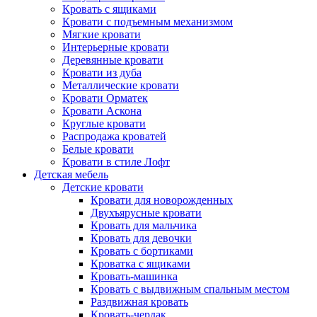
Кровать с ящиками
Кровати с подъемным механизмом
Мягкие кровати
Интерьерные кровати
Деревянные кровати
Кровати из дуба
Металлические кровати
Кровати Орматек
Кровати Аскона
Круглые кровати
Распродажа кроватей
Белые кровати
Кровати в стиле Лофт
Детская мебель
Детские кровати
Кровати для новорожденных
Двухъярусные кровати
Кровать для мальчика
Кровать для девочки
Кровать с бортиками
Кроватка с ящиками
Кровать-машинка
Кровать с выдвижным спальным местом
Раздвижная кровать
Кровать-чердак