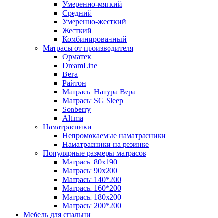
Умеренно-мягкий
Средний
Умеренно-жесткий
Жесткий
Комбинированный
Матрасы от производителя
Орматек
DreamLine
Вега
Райтон
Матрасы Натура Вера
Матрасы SG Sleep
Sonberry
Altima
Наматрасники
Непромокаемые наматрасники
Наматрасники на резинке
Популярные размеры матрасов
Матрасы 80x190
Матрасы 90x200
Матрасы 140*200
Матрасы 160*200
Матрасы 180x200
Матрасы 200*200
Мебель для спальни