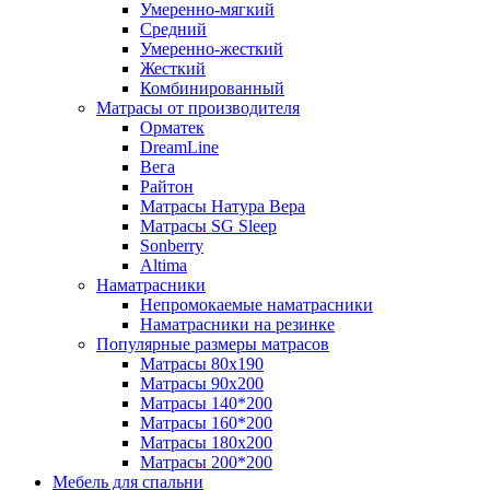
Умеренно-мягкий
Средний
Умеренно-жесткий
Жесткий
Комбинированный
Матрасы от производителя
Орматек
DreamLine
Вега
Райтон
Матрасы Натура Вера
Матрасы SG Sleep
Sonberry
Altima
Наматрасники
Непромокаемые наматрасники
Наматрасники на резинке
Популярные размеры матрасов
Матрасы 80x190
Матрасы 90x200
Матрасы 140*200
Матрасы 160*200
Матрасы 180x200
Матрасы 200*200
Мебель для спальни