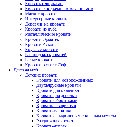
Кровать с ящиками
Кровати с подъемным механизмом
Мягкие кровати
Интерьерные кровати
Деревянные кровати
Кровати из дуба
Металлические кровати
Кровати Орматек
Кровати Аскона
Круглые кровати
Распродажа кроватей
Белые кровати
Кровати в стиле Лофт
Детская мебель
Детские кровати
Кровати для новорожденных
Двухъярусные кровати
Кровать для мальчика
Кровать для девочки
Кровать с бортиками
Кроватка с ящиками
Кровать-машинка
Кровать с выдвижным спальным местом
Раздвижная кровать
Кровать-чердак