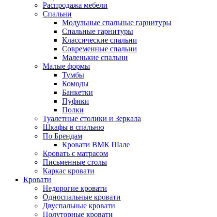
Распродажа мебели
Спальни
Модульные спальные гарнитуры
Спальные гарнитуры
Классические спальни
Современные спальни
Маленькие спальни
Малые формы
Тумбы
Комоды
Банкетки
Пуфики
Полки
Туалетные столики и Зеркала
Шкафы в спальню
По Брендам
Кровати ВМК Шале
Кровать с матрасом
Письменные столы
Каркас кровати
Кровати
Недорогие кровати
Односпальные кровати
Двуспальные кровати
Полуторные кровати