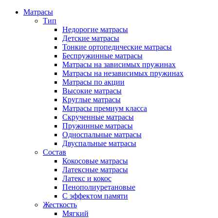
Матрасы
Тип
Недорогие матрасы
Детские матрасы
Тонкие ортопедические матрасы
Беспружинные матрасы
Матрасы на зависимых пружинах
Матрасы на независимых пружинах
Матрасы по акции
Высокие матрасы
Круглые матрасы
Матрасы премиум класса
Скрученные матрасы
Пружинные матрасы
Односпальные матрасы
Двуспальные матрасы
Состав
Кокосовые матрасы
Латексные матрасы
Латекс и кокос
Пенополиуретановые
С эффектом памяти
Жесткость
Мягкий