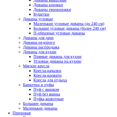
Диваны выкатные
Диваны книжки
Диваны еврокнижки
Кушетки
Диваны угловые
Маленькие угловые диваны (до 240 см)
Большие угловые диваны (более 240 см)
П-образные угловые диваны
Диваны для дачи
Диваны недорого
Диваны распродажа
Диваны для кухни
Прямые диваны для кухни
Угловые диваны на кухню
Мягкие кресла
Кресла-качалки
Кресла-кровати
Кресла для отдыха
Банкетки и пуфы
Пуф с ящиком
Пуф без ящика
Пуфы-животные
Большие диваны
Маленькие диваны
Прихожая