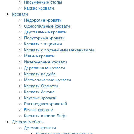
Письменные столы
Каркас кровати
Кровати
Недорогие кровати
Односпальные кровати
Двуспальные кровати
Полуторные кровати
Кровать с ящиками
Кровати с подъемным механизмом
Мягкие кровати
Интерьерные кровати
Деревянные кровати
Кровати из дуба
Металлические кровати
Кровати Орматек
Кровати Аскона
Круглые кровати
Распродажа кроватей
Белые кровати
Кровати в стиле Лофт
Детская мебель
Детские кровати
Кровати для новорожденных