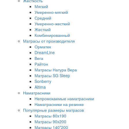
Жесткость
Мягкий
Умеренно-мягкий
Средний
Умеренно-жесткий
Жесткий
Комбинированный
Матрасы от производителя
Орматек
DreamLine
Вега
Райтон
Матрасы Натура Вера
Матрасы SG Sleep
Sonberry
Altima
Наматрасники
Непромокаемые наматрасники
Наматрасники на резинке
Популярные размеры матрасов
Матрасы 80x190
Матрасы 90x200
Матрасы 140*200