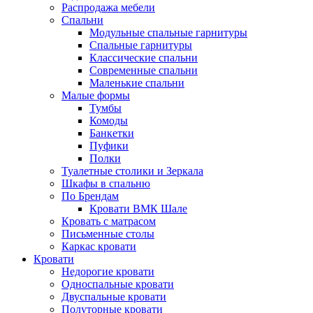
Распродажа мебели
Спальни
Модульные спальные гарнитуры
Спальные гарнитуры
Классические спальни
Современные спальни
Маленькие спальни
Малые формы
Тумбы
Комоды
Банкетки
Пуфики
Полки
Туалетные столики и Зеркала
Шкафы в спальню
По Брендам
Кровати ВМК Шале
Кровать с матрасом
Письменные столы
Каркас кровати
Кровати
Недорогие кровати
Односпальные кровати
Двуспальные кровати
Полуторные кровати