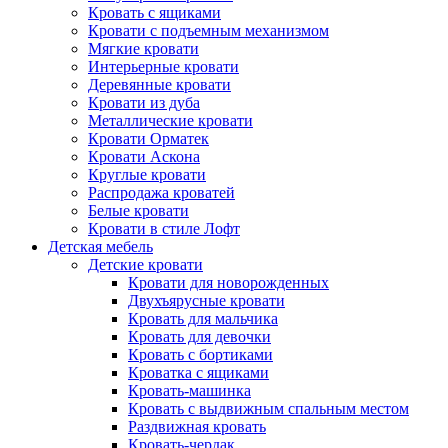
Кровать с ящиками
Кровати с подъемным механизмом
Мягкие кровати
Интерьерные кровати
Деревянные кровати
Кровати из дуба
Металлические кровати
Кровати Орматек
Кровати Аскона
Круглые кровати
Распродажа кроватей
Белые кровати
Кровати в стиле Лофт
Детская мебель
Детские кровати
Кровати для новорожденных
Двухъярусные кровати
Кровать для мальчика
Кровать для девочки
Кровать с бортиками
Кроватка с ящиками
Кровать-машинка
Кровать с выдвижным спальным местом
Раздвижная кровать
Кровать-чердак