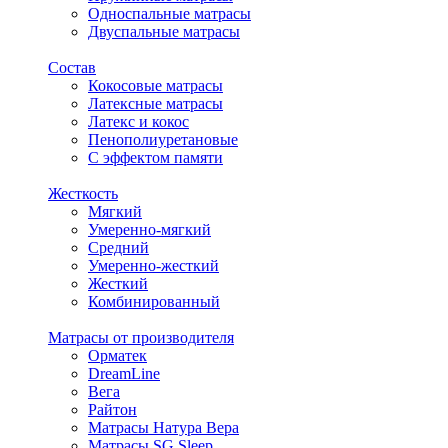
Односпальные матрасы
Двуспальные матрасы
Состав
Кокосовые матрасы
Латексные матрасы
Латекс и кокос
Пенополиуретановые
С эффектом памяти
Жесткость
Мягкий
Умеренно-мягкий
Средний
Умеренно-жесткий
Жесткий
Комбинированный
Матрасы от производителя
Орматек
DreamLine
Вега
Райтон
Матрасы Натура Вера
Матрасы SG Sleep