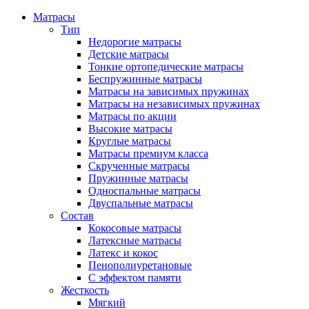
Матрасы
Тип
Недорогие матрасы
Детские матрасы
Тонкие ортопедические матрасы
Беспружинные матрасы
Матрасы на зависимых пружинах
Матрасы на независимых пружинах
Матрасы по акции
Высокие матрасы
Круглые матрасы
Матрасы премиум класса
Скрученные матрасы
Пружинные матрасы
Односпальные матрасы
Двуспальные матрасы
Состав
Кокосовые матрасы
Латексные матрасы
Латекс и кокос
Пенополиуретановые
С эффектом памяти
Жесткость
Мягкий