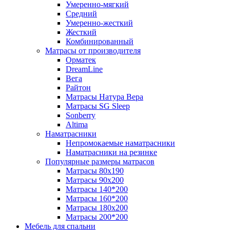
Умеренно-мягкий
Средний
Умеренно-жесткий
Жесткий
Комбинированный
Матрасы от производителя
Орматек
DreamLine
Вега
Райтон
Матрасы Натура Вера
Матрасы SG Sleep
Sonberry
Altima
Наматрасники
Непромокаемые наматрасники
Наматрасники на резинке
Популярные размеры матрасов
Матрасы 80x190
Матрасы 90x200
Матрасы 140*200
Матрасы 160*200
Матрасы 180x200
Матрасы 200*200
Мебель для спальни