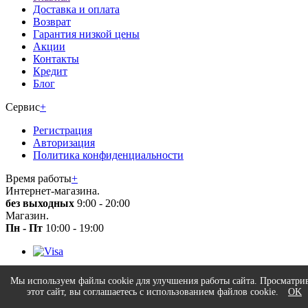
Доставка и оплата
Возврат
Гарантия низкой цены
Акции
Контакты
Кредит
Блог
Сервис
+
Регистрация
Авторизация
Политика конфиденциальности
Время работы
+
Интернет-магазина.
без выходных
9:00 - 20:00
Магазин.
Пн - Пт
10:00 - 19:00
© 2026 Все права защищены. Информация сайта защищена
Мы используем файлы cookie для улучшения работы сайта. Просматри
законом об авторских правах. Вся информация на сайте носит
этот сайт, вы соглашаетесь с использованием файлов cookie.
OK
справочный характер и не является публичной офертой.