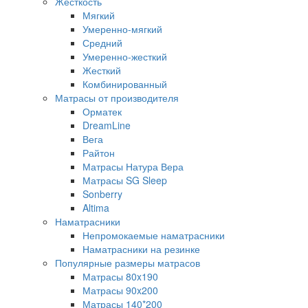
Жесткость
Мягкий
Умеренно-мягкий
Средний
Умеренно-жесткий
Жесткий
Комбинированный
Матрасы от производителя
Орматек
DreamLine
Вега
Райтон
Матрасы Натура Вера
Матрасы SG Sleep
Sonberry
Altima
Наматрасники
Непромокаемые наматрасники
Наматрасники на резинке
Популярные размеры матрасов
Матрасы 80x190
Матрасы 90x200
Матрасы 140*200