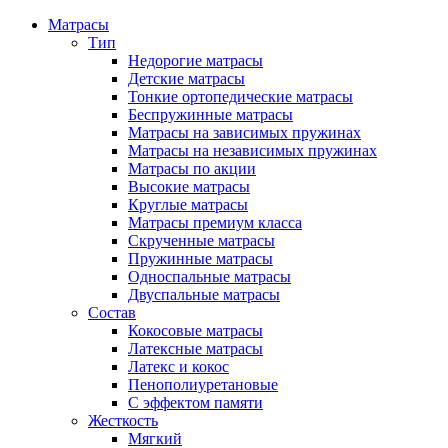
Матрасы
Тип
Недорогие матрасы
Детские матрасы
Тонкие ортопедические матрасы
Беспружинные матрасы
Матрасы на зависимых пружинах
Матрасы на независимых пружинах
Матрасы по акции
Высокие матрасы
Круглые матрасы
Матрасы премиум класса
Скрученные матрасы
Пружинные матрасы
Односпальные матрасы
Двуспальные матрасы
Состав
Кокосовые матрасы
Латексные матрасы
Латекс и кокос
Пенополиуретановые
С эффектом памяти
Жесткость
Мягкий