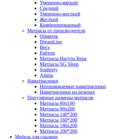
Умеренно-мягкий
Средний
Умеренно-жесткий
Жесткий
Комбинированный
Матрасы от производителя
Орматек
DreamLine
Вега
Райтон
Матрасы Натура Вера
Матрасы SG Sleep
Sonberry
Altima
Наматрасники
Непромокаемые наматрасники
Наматрасники на резинке
Популярные размеры матрасов
Матрасы 80x190
Матрасы 90x200
Матрасы 140*200
Матрасы 160*200
Матрасы 180x200
Матрасы 200*200
Мебель для спальни