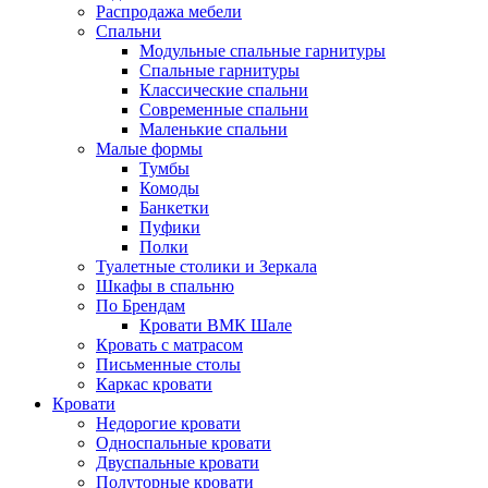
Распродажа мебели
Спальни
Модульные спальные гарнитуры
Спальные гарнитуры
Классические спальни
Современные спальни
Маленькие спальни
Малые формы
Тумбы
Комоды
Банкетки
Пуфики
Полки
Туалетные столики и Зеркала
Шкафы в спальню
По Брендам
Кровати ВМК Шале
Кровать с матрасом
Письменные столы
Каркас кровати
Кровати
Недорогие кровати
Односпальные кровати
Двуспальные кровати
Полуторные кровати