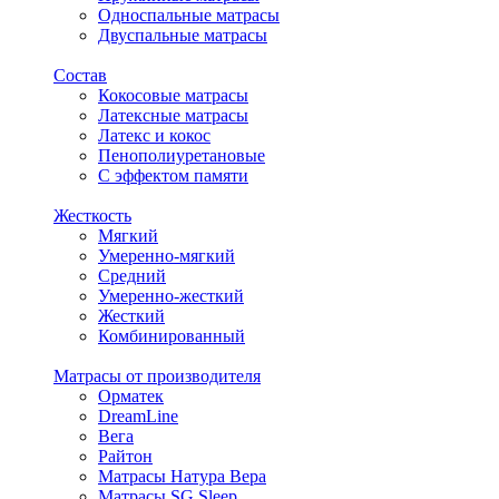
Односпальные матрасы
Двуспальные матрасы
Состав
Кокосовые матрасы
Латексные матрасы
Латекс и кокос
Пенополиуретановые
С эффектом памяти
Жесткость
Мягкий
Умеренно-мягкий
Средний
Умеренно-жесткий
Жесткий
Комбинированный
Матрасы от производителя
Орматек
DreamLine
Вега
Райтон
Матрасы Натура Вера
Матрасы SG Sleep