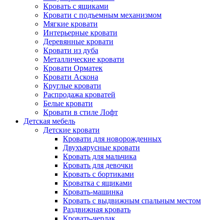
Кровать с ящиками
Кровати с подъемным механизмом
Мягкие кровати
Интерьерные кровати
Деревянные кровати
Кровати из дуба
Металлические кровати
Кровати Орматек
Кровати Аскона
Круглые кровати
Распродажа кроватей
Белые кровати
Кровати в стиле Лофт
Детская мебель
Детские кровати
Кровати для новорожденных
Двухъярусные кровати
Кровать для мальчика
Кровать для девочки
Кровать с бортиками
Кроватка с ящиками
Кровать-машинка
Кровать с выдвижным спальным местом
Раздвижная кровать
Кровать-чердак