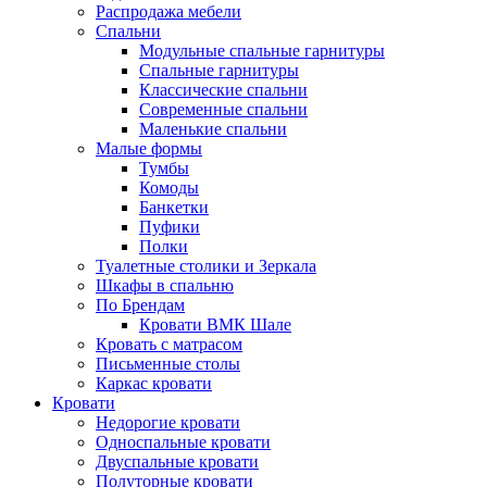
Распродажа мебели
Спальни
Модульные спальные гарнитуры
Спальные гарнитуры
Классические спальни
Современные спальни
Маленькие спальни
Малые формы
Тумбы
Комоды
Банкетки
Пуфики
Полки
Туалетные столики и Зеркала
Шкафы в спальню
По Брендам
Кровати ВМК Шале
Кровать с матрасом
Письменные столы
Каркас кровати
Кровати
Недорогие кровати
Односпальные кровати
Двуспальные кровати
Полуторные кровати