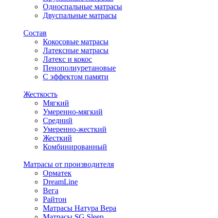
Односпальные матрасы
Двуспальные матрасы
Состав
Кокосовые матрасы
Латексные матрасы
Латекс и кокос
Пенополиуретановые
С эффектом памяти
Жесткость
Мягкий
Умеренно-мягкий
Средний
Умеренно-жесткий
Жесткий
Комбинированный
Матрасы от производителя
Орматек
DreamLine
Вега
Райтон
Матрасы Натура Вера
Матрасы SG Sleep