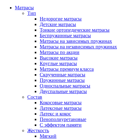
Матрасы
Тип
Недорогие матрасы
Детские матрасы
Тонкие ортопедические матрасы
Беспружинные матрасы
Матрасы на зависимых пружинах
Матрасы на независимых пружинах
Матрасы по акции
Высокие матрасы
Круглые матрасы
Матрасы премиум класса
Скрученные матрасы
Пружинные матрасы
Односпальные матрасы
Двуспальные матрасы
Состав
Кокосовые матрасы
Латексные матрасы
Латекс и кокос
Пенополиуретановые
С эффектом памяти
Жесткость
Мягкий