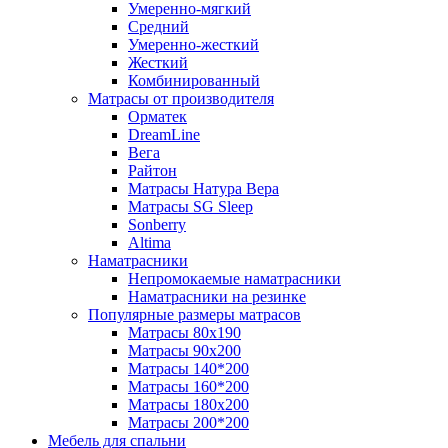
Умеренно-мягкий
Средний
Умеренно-жесткий
Жесткий
Комбинированный
Матрасы от производителя
Орматек
DreamLine
Вега
Райтон
Матрасы Натура Вера
Матрасы SG Sleep
Sonberry
Altima
Наматрасники
Непромокаемые наматрасники
Наматрасники на резинке
Популярные размеры матрасов
Матрасы 80x190
Матрасы 90x200
Матрасы 140*200
Матрасы 160*200
Матрасы 180x200
Матрасы 200*200
Мебель для спальни