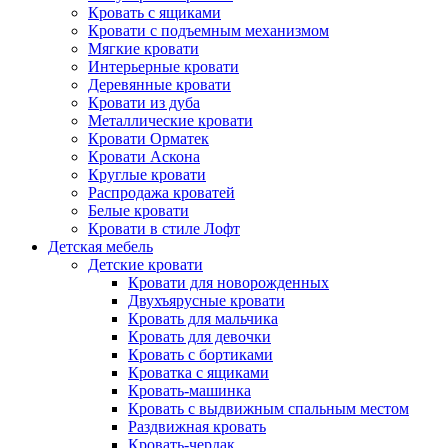
Кровать с ящиками
Кровати с подъемным механизмом
Мягкие кровати
Интерьерные кровати
Деревянные кровати
Кровати из дуба
Металлические кровати
Кровати Орматек
Кровати Аскона
Круглые кровати
Распродажа кроватей
Белые кровати
Кровати в стиле Лофт
Детская мебель
Детские кровати
Кровати для новорожденных
Двухъярусные кровати
Кровать для мальчика
Кровать для девочки
Кровать с бортиками
Кроватка с ящиками
Кровать-машинка
Кровать с выдвижным спальным местом
Раздвижная кровать
Кровать-чердак