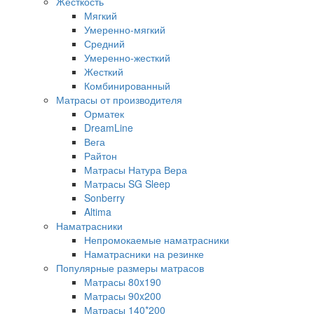
Жесткость
Мягкий
Умеренно-мягкий
Средний
Умеренно-жесткий
Жесткий
Комбинированный
Матрасы от производителя
Орматек
DreamLine
Вега
Райтон
Матрасы Натура Вера
Матрасы SG Sleep
Sonberry
Altima
Наматрасники
Непромокаемые наматрасники
Наматрасники на резинке
Популярные размеры матрасов
Матрасы 80x190
Матрасы 90x200
Матрасы 140*200