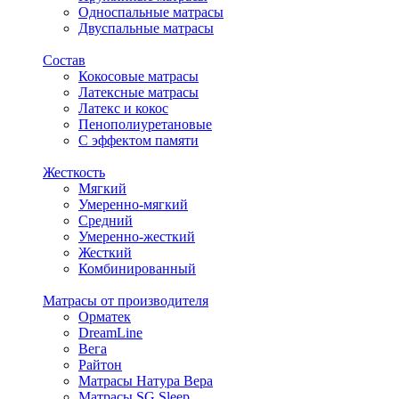
Односпальные матрасы
Двуспальные матрасы
Состав
Кокосовые матрасы
Латексные матрасы
Латекс и кокос
Пенополиуретановые
С эффектом памяти
Жесткость
Мягкий
Умеренно-мягкий
Средний
Умеренно-жесткий
Жесткий
Комбинированный
Матрасы от производителя
Орматек
DreamLine
Вега
Райтон
Матрасы Натура Вера
Матрасы SG Sleep