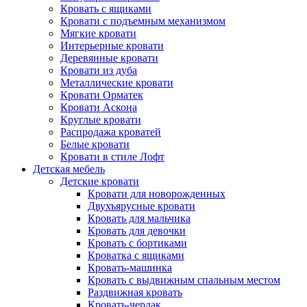
Кровать с ящиками
Кровати с подъемным механизмом
Мягкие кровати
Интерьерные кровати
Деревянные кровати
Кровати из дуба
Металлические кровати
Кровати Орматек
Кровати Аскона
Круглые кровати
Распродажа кроватей
Белые кровати
Кровати в стиле Лофт
Детская мебель
Детские кровати
Кровати для новорожденных
Двухъярусные кровати
Кровать для мальчика
Кровать для девочки
Кровать с бортиками
Кроватка с ящиками
Кровать-машинка
Кровать с выдвижным спальным местом
Раздвижная кровать
Кровать-чердак