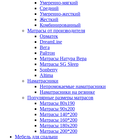
Умеренно-мягкий
Средний
Умеренно-жесткий
Жесткий
Комбинированный
Матрасы от производителя
Орматек
DreamLine
Вега
Райтон
Матрасы Натура Вера
Матрасы SG Sleep
Sonberry
Altima
Наматрасники
Непромокаемые наматрасники
Наматрасники на резинке
Популярные размеры матрасов
Матрасы 80x190
Матрасы 90x200
Матрасы 140*200
Матрасы 160*200
Матрасы 180x200
Матрасы 200*200
Мебель для спальни