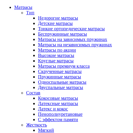
Матрасы
Тип
Недорогие матрасы
Детские матрасы
Тонкие ортопедические матрасы
Беспружинные матрасы
Матрасы на зависимых пружинах
Матрасы на независимых пружинах
Матрасы по акции
Высокие матрасы
Круглые матрасы
Матрасы премиум класса
Скрученные матрасы
Пружинные матрасы
Односпальные матрасы
Двуспальные матрасы
Состав
Кокосовые матрасы
Латексные матрасы
Латекс и кокос
Пенополиуретановые
С эффектом памяти
Жесткость
Мягкий