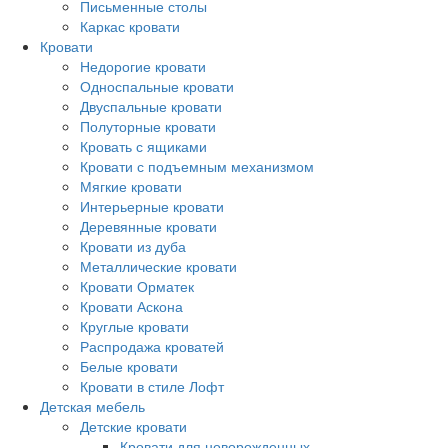
Письменные столы
Каркас кровати
Кровати
Недорогие кровати
Односпальные кровати
Двуспальные кровати
Полуторные кровати
Кровать с ящиками
Кровати с подъемным механизмом
Мягкие кровати
Интерьерные кровати
Деревянные кровати
Кровати из дуба
Металлические кровати
Кровати Орматек
Кровати Аскона
Круглые кровати
Распродажа кроватей
Белые кровати
Кровати в стиле Лофт
Детская мебель
Детские кровати
Кровати для новорожденных