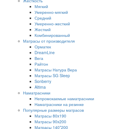
Жесткость
Мягкий
Умеренно-мягкий
Средний
Умеренно-жесткий
Жесткий
Комбинированный
Матрасы от производителя
Орматек
DreamLine
Вега
Райтон
Матрасы Натура Вера
Матрасы SG Sleep
Sonberry
Altima
Наматрасники
Непромокаемые наматрасники
Наматрасники на резинке
Популярные размеры матрасов
Матрасы 80x190
Матрасы 90x200
Матрасы 140*200