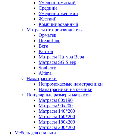
Умеренно-мягкий
Средний
Умеренно-жесткий
Жесткий
Комбинированный
Матрасы от производителя
Орматек
DreamLine
Вега
Райтон
Матрасы Натура Вера
Матрасы SG Sleep
Sonberry
Altima
Наматрасники
Непромокаемые наматрасники
Наматрасники на резинке
Популярные размеры матрасов
Матрасы 80x190
Матрасы 90x200
Матрасы 140*200
Матрасы 160*200
Матрасы 180x200
Матрасы 200*200
Мебель для спальни