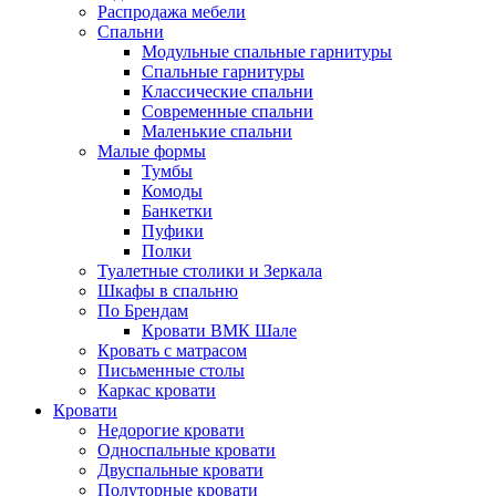
Распродажа мебели
Спальни
Модульные спальные гарнитуры
Спальные гарнитуры
Классические спальни
Современные спальни
Маленькие спальни
Малые формы
Тумбы
Комоды
Банкетки
Пуфики
Полки
Туалетные столики и Зеркала
Шкафы в спальню
По Брендам
Кровати ВМК Шале
Кровать с матрасом
Письменные столы
Каркас кровати
Кровати
Недорогие кровати
Односпальные кровати
Двуспальные кровати
Полуторные кровати