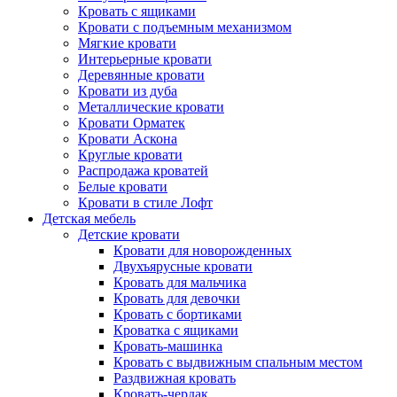
Кровать с ящиками
Кровати с подъемным механизмом
Мягкие кровати
Интерьерные кровати
Деревянные кровати
Кровати из дуба
Металлические кровати
Кровати Орматек
Кровати Аскона
Круглые кровати
Распродажа кроватей
Белые кровати
Кровати в стиле Лофт
Детская мебель
Детские кровати
Кровати для новорожденных
Двухъярусные кровати
Кровать для мальчика
Кровать для девочки
Кровать с бортиками
Кроватка с ящиками
Кровать-машинка
Кровать с выдвижным спальным местом
Раздвижная кровать
Кровать-чердак