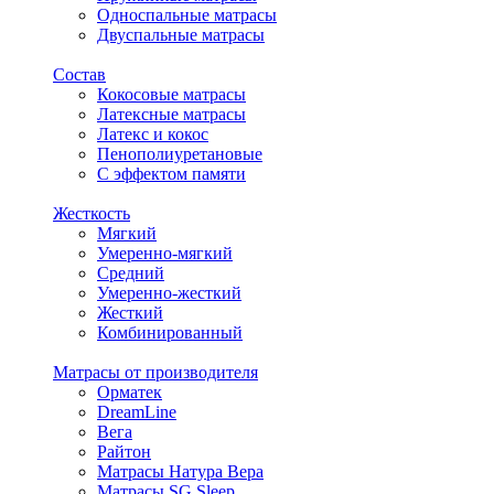
Односпальные матрасы
Двуспальные матрасы
Состав
Кокосовые матрасы
Латексные матрасы
Латекс и кокос
Пенополиуретановые
С эффектом памяти
Жесткость
Мягкий
Умеренно-мягкий
Средний
Умеренно-жесткий
Жесткий
Комбинированный
Матрасы от производителя
Орматек
DreamLine
Вега
Райтон
Матрасы Натура Вера
Матрасы SG Sleep