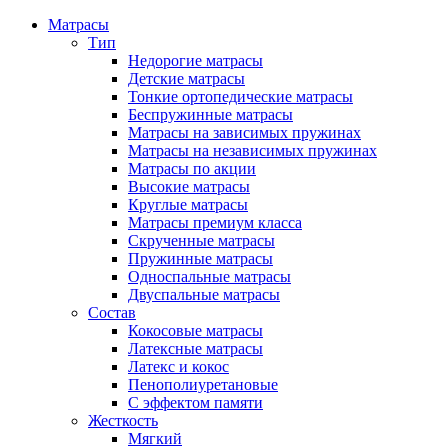
Матрасы
Тип
Недорогие матрасы
Детские матрасы
Тонкие ортопедические матрасы
Беспружинные матрасы
Матрасы на зависимых пружинах
Матрасы на независимых пружинах
Матрасы по акции
Высокие матрасы
Круглые матрасы
Матрасы премиум класса
Скрученные матрасы
Пружинные матрасы
Односпальные матрасы
Двуспальные матрасы
Состав
Кокосовые матрасы
Латексные матрасы
Латекс и кокос
Пенополиуретановые
С эффектом памяти
Жесткость
Мягкий