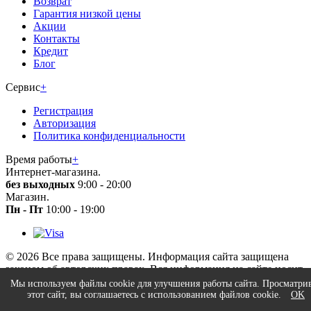
Возврат
Гарантия низкой цены
Акции
Контакты
Кредит
Блог
Сервис
+
Регистрация
Авторизация
Политика конфиденциальности
Время работы
+
Интернет-магазина.
без выходных
9:00 - 20:00
Магазин.
Пн - Пт
10:00 - 19:00
© 2026 Все права защищены. Информация сайта защищена
законом об авторских правах. Вся информация на сайте носит
справочный характер и не является публичной офертой.
Мы используем файлы cookie для улучшения работы сайта. Просматри
этот сайт, вы соглашаетесь с использованием файлов cookie.
OK
×
Заказать звонок