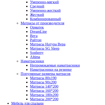
Умеренно-мягкий
Средний
Умеренно-жесткий
Жесткий
Комбинированный
Матрасы от производителя
Орматек
DreamLine
Вега
Райтон
Матрасы Натура Вера
Матрасы SG Sleep
Sonberry
Altima
Наматрасники
Непромокаемые наматрасники
Наматрасники на резинке
Популярные размеры матрасов
Матрасы 80x190
Матрасы 90x200
Матрасы 140*200
Матрасы 160*200
Матрасы 180x200
Матрасы 200*200
Мебель для спальни