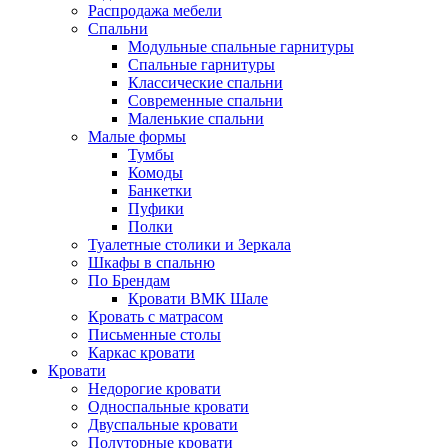
Распродажа мебели
Спальни
Модульные спальные гарнитуры
Спальные гарнитуры
Классические спальни
Современные спальни
Маленькие спальни
Малые формы
Тумбы
Комоды
Банкетки
Пуфики
Полки
Туалетные столики и Зеркала
Шкафы в спальню
По Брендам
Кровати ВМК Шале
Кровать с матрасом
Письменные столы
Каркас кровати
Кровати
Недорогие кровати
Односпальные кровати
Двуспальные кровати
Полуторные кровати