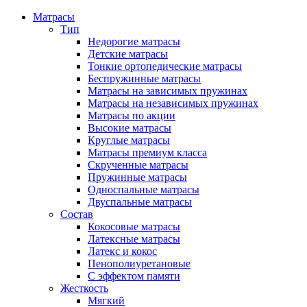
Матрасы
Тип
Недорогие матрасы
Детские матрасы
Тонкие ортопедические матрасы
Беспружинные матрасы
Матрасы на зависимых пружинах
Матрасы на независимых пружинах
Матрасы по акции
Высокие матрасы
Круглые матрасы
Матрасы премиум класса
Скрученные матрасы
Пружинные матрасы
Односпальные матрасы
Двуспальные матрасы
Состав
Кокосовые матрасы
Латексные матрасы
Латекс и кокос
Пенополиуретановые
С эффектом памяти
Жесткость
Мягкий