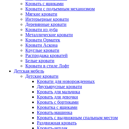
Кровать с ящиками
Кровати с подъемным механизмом
Мягкие кровати
Интерьерные кровати
Деревянные кровати
Кровати из дуба
Металлические кровати
Кровати Орматек
Кровати Аскона
Круглые кровати
Распродажа кроватей
Белые кровати
Кровати в стиле Лофт
Детская мебель
Детские кровати
Кровати для новорожденных
Двухъярусные кровати
Кровать для мальчика
Кровать для девочки
Кровать с бортиками
Кроватка с ящиками
Кровать-машинка
Кровать с выдвижным спальным местом
Раздвижная кровать
Кровать-чердак