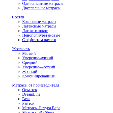
Односпальные матрасы
Двуспальные матрасы
Состав
Кокосовые матрасы
Латексные матрасы
Латекс и кокос
Пенополиуретановые
С эффектом памяти
Жесткость
Мягкий
Умеренно-мягкий
Средний
Умеренно-жесткий
Жесткий
Комбинированный
Матрасы от производителя
Орматек
DreamLine
Вега
Райтон
Матрасы Натура Вера
Матрасы SG Sleep