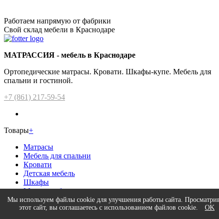
Работаем напрямую от фабрики
Свой склад мебели в Краснодаре
МАТРАССИЯ - мебель в Краснодаре
Ортопедические матрасы. Кровати. Шкафы-купе. Мебель для
спальни и гостиной.
+7 (861) 217-59-54
Товары
+
Матрасы
Мебель для спальни
Кровати
Детская мебель
Шкафы
Мягкая мебель
Прихожая
Мы используем файлы cookie для улучшения работы сайта. Просматри
этот сайт, вы соглашаетесь с использованием файлов cookie.
OK
Гостиная
Кухня