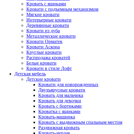
Кровать с ящиками
Кровати с подъемным механизмом
Мягкие кровати
Интерьерные кровати
Деревянные кровати
Кровати из дуба
Металлические кровати
Кровати Орматек
Кровати Аскона
Круглые кровати
Распродажа кроватей
Белые кровати
Кровати в стиле Лофт
Детская мебель
Детские кровати
Кровати для новорожденных
Двухъярусные кровати
Кровать для мальчика
Кровать для девочки
Кровать с бортиками
Кроватка с ящиками
Кровать-машинка
Кровать с выдвижным спальным местом
Раздвижная кровать
Кровать-чердак