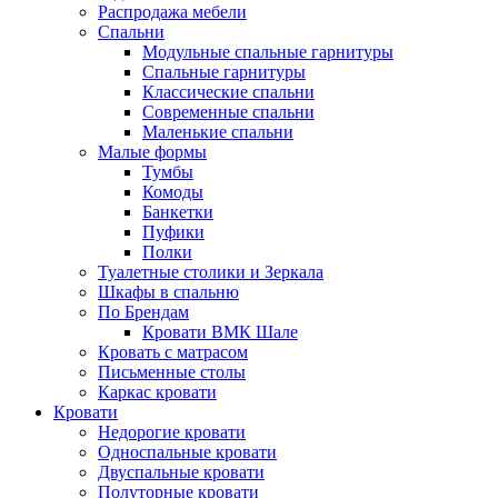
Распродажа мебели
Спальни
Модульные спальные гарнитуры
Спальные гарнитуры
Классические спальни
Современные спальни
Маленькие спальни
Малые формы
Тумбы
Комоды
Банкетки
Пуфики
Полки
Туалетные столики и Зеркала
Шкафы в спальню
По Брендам
Кровати ВМК Шале
Кровать с матрасом
Письменные столы
Каркас кровати
Кровати
Недорогие кровати
Односпальные кровати
Двуспальные кровати
Полуторные кровати