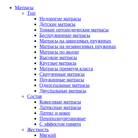
Матрасы
Тип
Недорогие матрасы
Детские матрасы
Тонкие ортопедические матрасы
Беспружинные матрасы
Матрасы на зависимых пружинах
Матрасы на независимых пружинах
Матрасы по акции
Высокие матрасы
Круглые матрасы
Матрасы премиум класса
Скрученные матрасы
Пружинные матрасы
Односпальные матрасы
Двуспальные матрасы
Состав
Кокосовые матрасы
Латексные матрасы
Латекс и кокос
Пенополиуретановые
С эффектом памяти
Жесткость
Мягкий