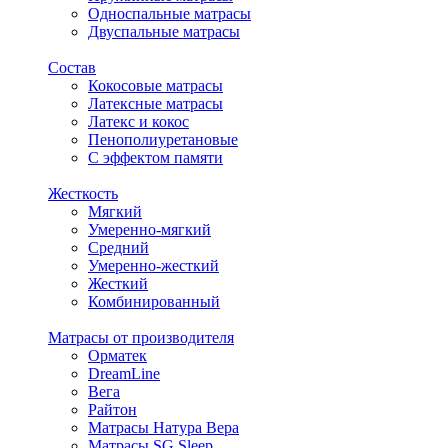
Односпальные матрасы
Двуспальные матрасы
Состав
Кокосовые матрасы
Латексные матрасы
Латекс и кокос
Пенополиуретановые
С эффектом памяти
Жесткость
Мягкий
Умеренно-мягкий
Средний
Умеренно-жесткий
Жесткий
Комбинированный
Матрасы от производителя
Орматек
DreamLine
Вега
Райтон
Матрасы Натура Вера
Матрасы SG Sleep