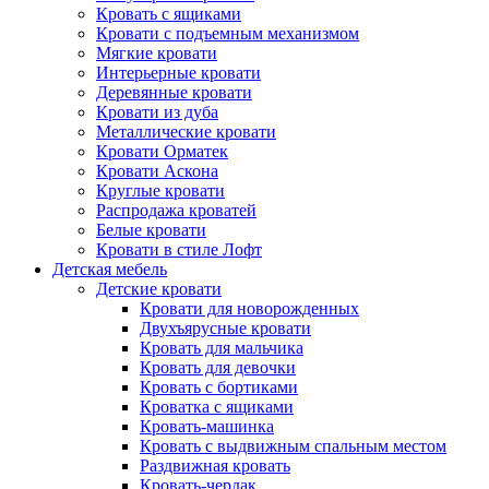
Кровать с ящиками
Кровати с подъемным механизмом
Мягкие кровати
Интерьерные кровати
Деревянные кровати
Кровати из дуба
Металлические кровати
Кровати Орматек
Кровати Аскона
Круглые кровати
Распродажа кроватей
Белые кровати
Кровати в стиле Лофт
Детская мебель
Детские кровати
Кровати для новорожденных
Двухъярусные кровати
Кровать для мальчика
Кровать для девочки
Кровать с бортиками
Кроватка с ящиками
Кровать-машинка
Кровать с выдвижным спальным местом
Раздвижная кровать
Кровать-чердак