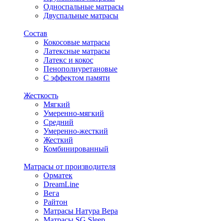
Односпальные матрасы
Двуспальные матрасы
Состав
Кокосовые матрасы
Латексные матрасы
Латекс и кокос
Пенополиуретановые
С эффектом памяти
Жесткость
Мягкий
Умеренно-мягкий
Средний
Умеренно-жесткий
Жесткий
Комбинированный
Матрасы от производителя
Орматек
DreamLine
Вега
Райтон
Матрасы Натура Вера
Матрасы SG Sleep