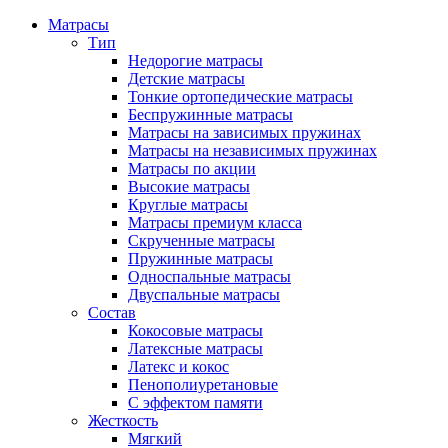
Матрасы
Тип
Недорогие матрасы
Детские матрасы
Тонкие ортопедические матрасы
Беспружинные матрасы
Матрасы на зависимых пружинах
Матрасы на независимых пружинах
Матрасы по акции
Высокие матрасы
Круглые матрасы
Матрасы премиум класса
Скрученные матрасы
Пружинные матрасы
Односпальные матрасы
Двуспальные матрасы
Состав
Кокосовые матрасы
Латексные матрасы
Латекс и кокос
Пенополиуретановые
С эффектом памяти
Жесткость
Мягкий