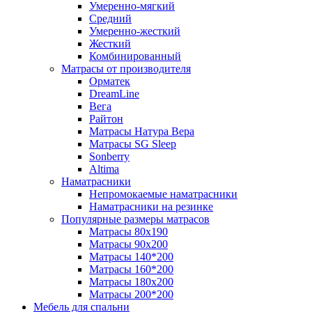
Умеренно-мягкий
Средний
Умеренно-жесткий
Жесткий
Комбинированный
Матрасы от производителя
Орматек
DreamLine
Вега
Райтон
Матрасы Натура Вера
Матрасы SG Sleep
Sonberry
Altima
Наматрасники
Непромокаемые наматрасники
Наматрасники на резинке
Популярные размеры матрасов
Матрасы 80x190
Матрасы 90x200
Матрасы 140*200
Матрасы 160*200
Матрасы 180x200
Матрасы 200*200
Мебель для спальни