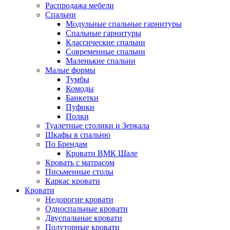
Распродажа мебели
Спальни
Модульные спальные гарнитуры
Спальные гарнитуры
Классические спальни
Современные спальни
Маленькие спальни
Малые формы
Тумбы
Комоды
Банкетки
Пуфики
Полки
Туалетные столики и Зеркала
Шкафы в спальню
По Брендам
Кровати ВМК Шале
Кровать с матрасом
Письменные столы
Каркас кровати
Кровати
Недорогие кровати
Односпальные кровати
Двуспальные кровати
Полуторные кровати