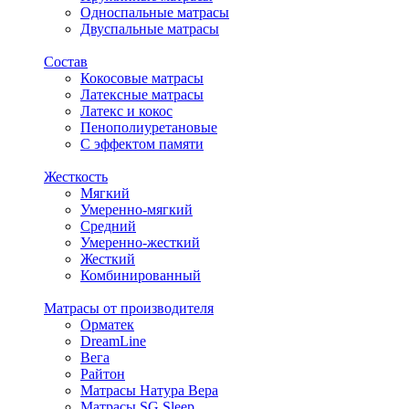
Односпальные матрасы
Двуспальные матрасы
Состав
Кокосовые матрасы
Латексные матрасы
Латекс и кокос
Пенополиуретановые
С эффектом памяти
Жесткость
Мягкий
Умеренно-мягкий
Средний
Умеренно-жесткий
Жесткий
Комбинированный
Матрасы от производителя
Орматек
DreamLine
Вега
Райтон
Матрасы Натура Вера
Матрасы SG Sleep