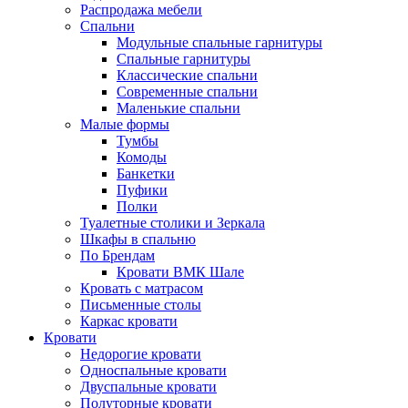
Распродажа мебели
Спальни
Модульные спальные гарнитуры
Спальные гарнитуры
Классические спальни
Современные спальни
Маленькие спальни
Малые формы
Тумбы
Комоды
Банкетки
Пуфики
Полки
Туалетные столики и Зеркала
Шкафы в спальню
По Брендам
Кровати ВМК Шале
Кровать с матрасом
Письменные столы
Каркас кровати
Кровати
Недорогие кровати
Односпальные кровати
Двуспальные кровати
Полуторные кровати