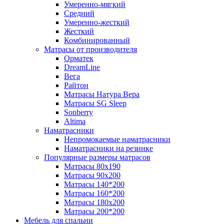
Умеренно-мягкий
Средний
Умеренно-жесткий
Жесткий
Комбинированный
Матрасы от производителя
Орматек
DreamLine
Вега
Райтон
Матрасы Натура Вера
Матрасы SG Sleep
Sonberry
Altima
Наматрасники
Непромокаемые наматрасники
Наматрасники на резинке
Популярные размеры матрасов
Матрасы 80x190
Матрасы 90x200
Матрасы 140*200
Матрасы 160*200
Матрасы 180x200
Матрасы 200*200
Мебель для спальни