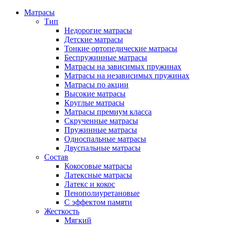
Матрасы
Тип
Недорогие матрасы
Детские матрасы
Тонкие ортопедические матрасы
Беспружинные матрасы
Матрасы на зависимых пружинах
Матрасы на независимых пружинах
Матрасы по акции
Высокие матрасы
Круглые матрасы
Матрасы премиум класса
Скрученные матрасы
Пружинные матрасы
Односпальные матрасы
Двуспальные матрасы
Состав
Кокосовые матрасы
Латексные матрасы
Латекс и кокос
Пенополиуретановые
С эффектом памяти
Жесткость
Мягкий