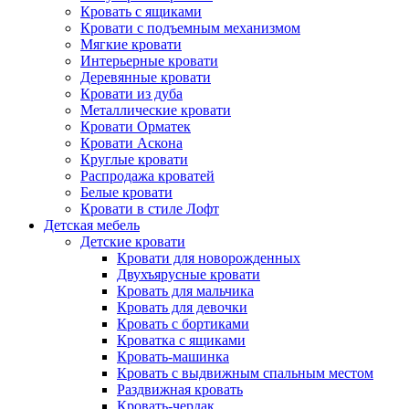
Кровать с ящиками
Кровати с подъемным механизмом
Мягкие кровати
Интерьерные кровати
Деревянные кровати
Кровати из дуба
Металлические кровати
Кровати Орматек
Кровати Аскона
Круглые кровати
Распродажа кроватей
Белые кровати
Кровати в стиле Лофт
Детская мебель
Детские кровати
Кровати для новорожденных
Двухъярусные кровати
Кровать для мальчика
Кровать для девочки
Кровать с бортиками
Кроватка с ящиками
Кровать-машинка
Кровать с выдвижным спальным местом
Раздвижная кровать
Кровать-чердак