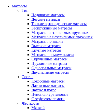
Матрасы
Тип
Недорогие матрасы
Детские матрасы
Тонкие ортопедические матрасы
Беспружинные матрасы
Матрасы на зависимых пружинах
Матрасы на независимых пружинах
Матрасы по акции
Высокие матрасы
Круглые матрасы
Матрасы премиум класса
Скрученные матрасы
Пружинные матрасы
Односпальные матрасы
Двуспальные матрасы
Состав
Кокосовые матрасы
Латексные матрасы
Латекс и кокос
Пенополиуретановые
С эффектом памяти
Жесткость
Мягкий