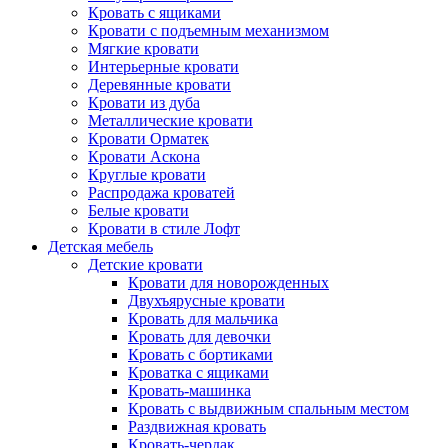
Кровать с ящиками
Кровати с подъемным механизмом
Мягкие кровати
Интерьерные кровати
Деревянные кровати
Кровати из дуба
Металлические кровати
Кровати Орматек
Кровати Аскона
Круглые кровати
Распродажа кроватей
Белые кровати
Кровати в стиле Лофт
Детская мебель
Детские кровати
Кровати для новорожденных
Двухъярусные кровати
Кровать для мальчика
Кровать для девочки
Кровать с бортиками
Кроватка с ящиками
Кровать-машинка
Кровать с выдвижным спальным местом
Раздвижная кровать
Кровать-чердак