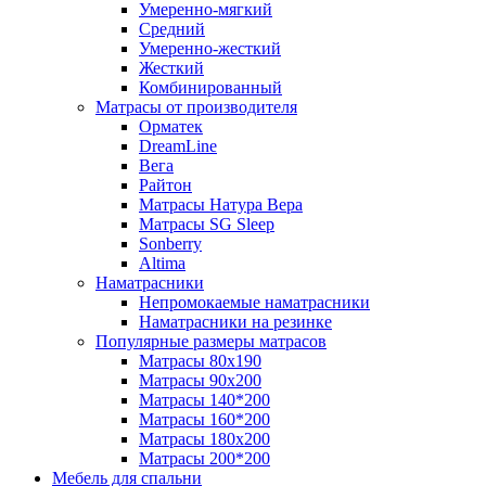
Умеренно-мягкий
Средний
Умеренно-жесткий
Жесткий
Комбинированный
Матрасы от производителя
Орматек
DreamLine
Вега
Райтон
Матрасы Натура Вера
Матрасы SG Sleep
Sonberry
Altima
Наматрасники
Непромокаемые наматрасники
Наматрасники на резинке
Популярные размеры матрасов
Матрасы 80x190
Матрасы 90x200
Матрасы 140*200
Матрасы 160*200
Матрасы 180x200
Матрасы 200*200
Мебель для спальни