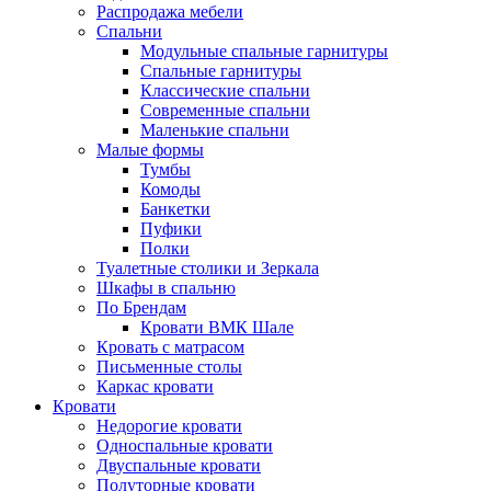
Распродажа мебели
Спальни
Модульные спальные гарнитуры
Спальные гарнитуры
Классические спальни
Современные спальни
Маленькие спальни
Малые формы
Тумбы
Комоды
Банкетки
Пуфики
Полки
Туалетные столики и Зеркала
Шкафы в спальню
По Брендам
Кровати ВМК Шале
Кровать с матрасом
Письменные столы
Каркас кровати
Кровати
Недорогие кровати
Односпальные кровати
Двуспальные кровати
Полуторные кровати