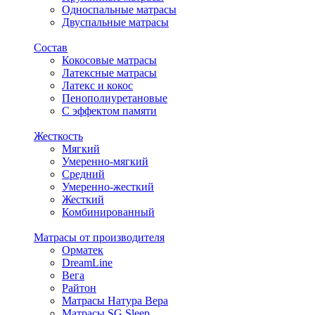
Односпальные матрасы
Двуспальные матрасы
Состав
Кокосовые матрасы
Латексные матрасы
Латекс и кокос
Пенополиуретановые
С эффектом памяти
Жесткость
Мягкий
Умеренно-мягкий
Средний
Умеренно-жесткий
Жесткий
Комбинированный
Матрасы от производителя
Орматек
DreamLine
Вега
Райтон
Матрасы Натура Вера
Матрасы SG Sleep