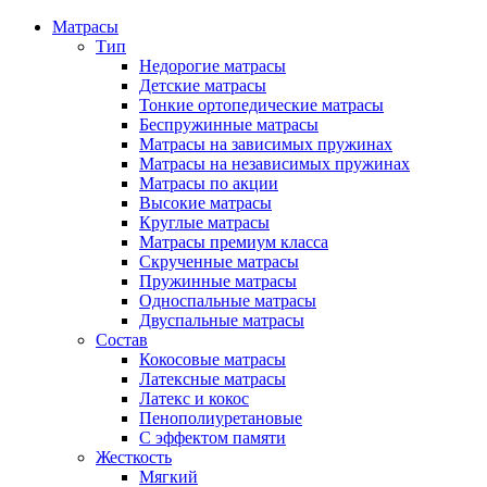
Матрасы
Тип
Недорогие матрасы
Детские матрасы
Тонкие ортопедические матрасы
Беспружинные матрасы
Матрасы на зависимых пружинах
Матрасы на независимых пружинах
Матрасы по акции
Высокие матрасы
Круглые матрасы
Матрасы премиум класса
Скрученные матрасы
Пружинные матрасы
Односпальные матрасы
Двуспальные матрасы
Состав
Кокосовые матрасы
Латексные матрасы
Латекс и кокос
Пенополиуретановые
С эффектом памяти
Жесткость
Мягкий