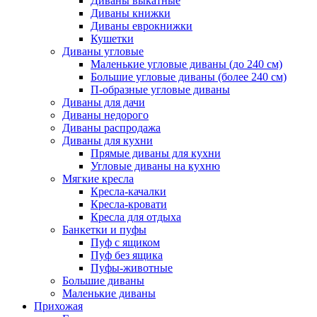
Диваны выкатные
Диваны книжки
Диваны еврокнижки
Кушетки
Диваны угловые
Маленькие угловые диваны (до 240 см)
Большие угловые диваны (более 240 см)
П-образные угловые диваны
Диваны для дачи
Диваны недорого
Диваны распродажа
Диваны для кухни
Прямые диваны для кухни
Угловые диваны на кухню
Мягкие кресла
Кресла-качалки
Кресла-кровати
Кресла для отдыха
Банкетки и пуфы
Пуф с ящиком
Пуф без ящика
Пуфы-животные
Большие диваны
Маленькие диваны
Прихожая