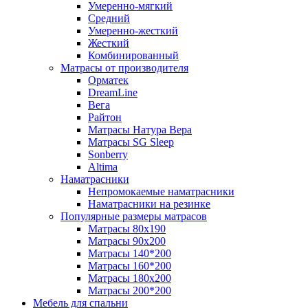
Умеренно-мягкий
Средний
Умеренно-жесткий
Жесткий
Комбинированный
Матрасы от производителя
Орматек
DreamLine
Вега
Райтон
Матрасы Натура Вера
Матрасы SG Sleep
Sonberry
Altima
Наматрасники
Непромокаемые наматрасники
Наматрасники на резинке
Популярные размеры матрасов
Матрасы 80x190
Матрасы 90x200
Матрасы 140*200
Матрасы 160*200
Матрасы 180x200
Матрасы 200*200
Мебель для спальни