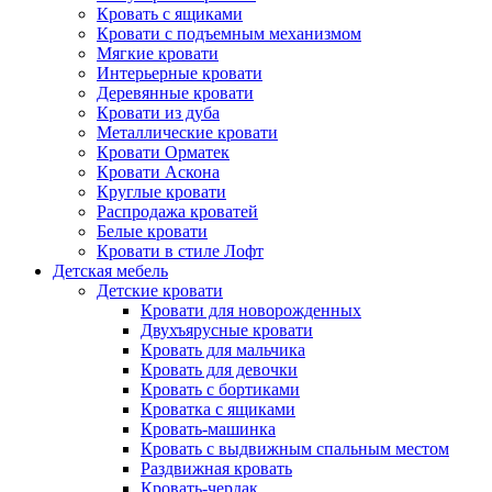
Кровать с ящиками
Кровати с подъемным механизмом
Мягкие кровати
Интерьерные кровати
Деревянные кровати
Кровати из дуба
Металлические кровати
Кровати Орматек
Кровати Аскона
Круглые кровати
Распродажа кроватей
Белые кровати
Кровати в стиле Лофт
Детская мебель
Детские кровати
Кровати для новорожденных
Двухъярусные кровати
Кровать для мальчика
Кровать для девочки
Кровать с бортиками
Кроватка с ящиками
Кровать-машинка
Кровать с выдвижным спальным местом
Раздвижная кровать
Кровать-чердак