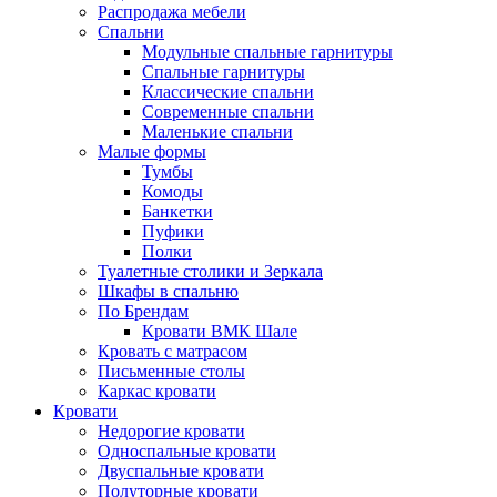
Распродажа мебели
Спальни
Модульные спальные гарнитуры
Спальные гарнитуры
Классические спальни
Современные спальни
Маленькие спальни
Малые формы
Тумбы
Комоды
Банкетки
Пуфики
Полки
Туалетные столики и Зеркала
Шкафы в спальню
По Брендам
Кровати ВМК Шале
Кровать с матрасом
Письменные столы
Каркас кровати
Кровати
Недорогие кровати
Односпальные кровати
Двуспальные кровати
Полуторные кровати