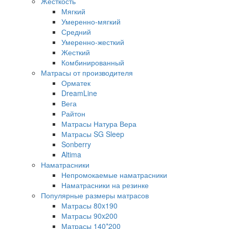
Жесткость
Мягкий
Умеренно-мягкий
Средний
Умеренно-жесткий
Жесткий
Комбинированный
Матрасы от производителя
Орматек
DreamLine
Вега
Райтон
Матрасы Натура Вера
Матрасы SG Sleep
Sonberry
Altima
Наматрасники
Непромокаемые наматрасники
Наматрасники на резинке
Популярные размеры матрасов
Матрасы 80x190
Матрасы 90x200
Матрасы 140*200