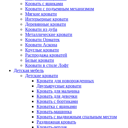
Кровать с ящиками
Кровати с подъемным механизмом
Мягкие кровати
Интерьерные кровати
Деревянные кровати
Кровати из дуба
Металлические кровати
Кровати Орматек
Кровати Аскона
Круглые кровати
Распродажа кроватей
Белые кровати
Кровати в стиле Лофт
Детская мебель
Детские кровати
Кровати для новорожденных
Двухъярусные кровати
Кровать для мальчика
Кровать для девочки
Кровать с бортиками
Кроватка с ящиками
Кровать-машинка
Кровать с выдвижным спальным местом
Раздвижная кровать
Кровать-чердак