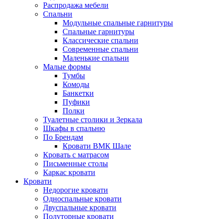
Распродажа мебели
Спальни
Модульные спальные гарнитуры
Спальные гарнитуры
Классические спальни
Современные спальни
Маленькие спальни
Малые формы
Тумбы
Комоды
Банкетки
Пуфики
Полки
Туалетные столики и Зеркала
Шкафы в спальню
По Брендам
Кровати ВМК Шале
Кровать с матрасом
Письменные столы
Каркас кровати
Кровати
Недорогие кровати
Односпальные кровати
Двуспальные кровати
Полуторные кровати