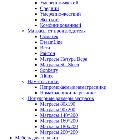
Умеренно-мягкий
Средний
Умеренно-жесткий
Жесткий
Комбинированный
Матрасы от производителя
Орматек
DreamLine
Вега
Райтон
Матрасы Натура Вера
Матрасы SG Sleep
Sonberry
Altima
Наматрасники
Непромокаемые наматрасники
Наматрасники на резинке
Популярные размеры матрасов
Матрасы 80x190
Матрасы 90x200
Матрасы 140*200
Матрасы 160*200
Матрасы 180x200
Матрасы 200*200
Мебель для спальни