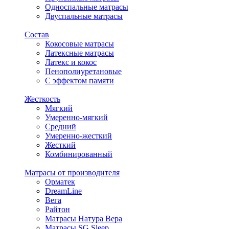
Односпальные матрасы
Двуспальные матрасы
Состав
Кокосовые матрасы
Латексные матрасы
Латекс и кокос
Пенополиуретановые
С эффектом памяти
Жесткость
Мягкий
Умеренно-мягкий
Средний
Умеренно-жесткий
Жесткий
Комбинированный
Матрасы от производителя
Орматек
DreamLine
Вега
Райтон
Матрасы Натура Вера
Матрасы SG Sleep