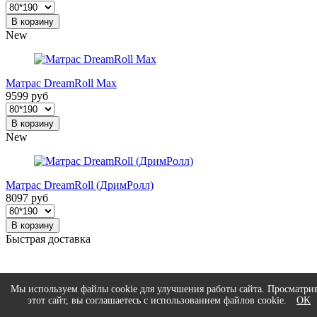
В корзину
New
Матрас DreamRoll Max
9599 руб
В корзину
New
Матрас DreamRoll (ДримРолл)
8097 руб
В корзину
Быстрая доставка
Гарантия на все товары
Мы используем файлы cookie для улучшения работы сайта. Просматри
этот сайт, вы соглашаетесь с использованием файлов cookie.
OK