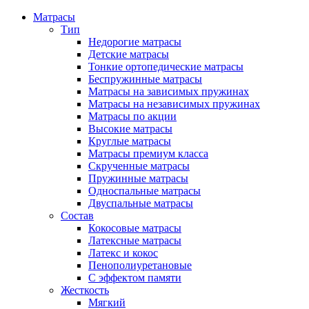
Матрасы
Тип
Недорогие матрасы
Детские матрасы
Тонкие ортопедические матрасы
Беспружинные матрасы
Матрасы на зависимых пружинах
Матрасы на независимых пружинах
Матрасы по акции
Высокие матрасы
Круглые матрасы
Матрасы премиум класса
Скрученные матрасы
Пружинные матрасы
Односпальные матрасы
Двуспальные матрасы
Состав
Кокосовые матрасы
Латексные матрасы
Латекс и кокос
Пенополиуретановые
С эффектом памяти
Жесткость
Мягкий