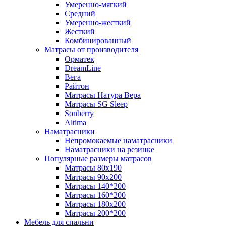
Умеренно-мягкий
Средний
Умеренно-жесткий
Жесткий
Комбинированный
Матрасы от производителя
Орматек
DreamLine
Вега
Райтон
Матрасы Натура Вера
Матрасы SG Sleep
Sonberry
Altima
Наматрасники
Непромокаемые наматрасники
Наматрасники на резинке
Популярные размеры матрасов
Матрасы 80x190
Матрасы 90x200
Матрасы 140*200
Матрасы 160*200
Матрасы 180x200
Матрасы 200*200
Мебель для спальни