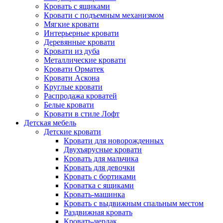
Кровать с ящиками
Кровати с подъемным механизмом
Мягкие кровати
Интерьерные кровати
Деревянные кровати
Кровати из дуба
Металлические кровати
Кровати Орматек
Кровати Аскона
Круглые кровати
Распродажа кроватей
Белые кровати
Кровати в стиле Лофт
Детская мебель
Детские кровати
Кровати для новорожденных
Двухъярусные кровати
Кровать для мальчика
Кровать для девочки
Кровать с бортиками
Кроватка с ящиками
Кровать-машинка
Кровать с выдвижным спальным местом
Раздвижная кровать
Кровать-чердак