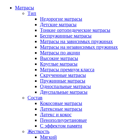
Матрасы
Тип
Недорогие матрасы
Детские матрасы
Тонкие ортопедические матрасы
Беспружинные матрасы
Матрасы на зависимых пружинах
Матрасы на независимых пружинах
Матрасы по акции
Высокие матрасы
Круглые матрасы
Матрасы премиум класса
Скрученные матрасы
Пружинные матрасы
Односпальные матрасы
Двуспальные матрасы
Состав
Кокосовые матрасы
Латексные матрасы
Латекс и кокос
Пенополиуретановые
С эффектом памяти
Жесткость
Мягкий