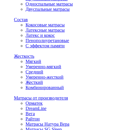
Односпальные матрасы
Двуспальные матрасы
Состав
Кокосовые матрасы
Латексные матрасы
Латекс и кокос
Пенополиуретановые
С эффектом памяти
Жесткость
Мягкий
Умеренно-мягкий
Средний
Умеренно-жесткий
Жесткий
Комбинированный
Матрасы от производителя
Орматек
DreamLine
Вега
Райтон
Матрасы Натура Вера
Матрасы SG Sleep