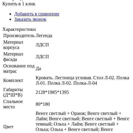
Купить в 1 клик
Добавить в сравнение
Заказать звонок
Характеристики
Производитель
Легенда
Материал
ЛДСП
корпуса
Материал
ЛДСП
фасада
Основание под
Да
матрас
Кровать. Лестница угловая. Стол Л-02. Полка
Комплект
Л-01. Полка Л-02. Полка-Л-04
Габариты
2128*1985*1395
(Д*Ш*В)
Спальное
80*180
место
Венге светлый + Оранж; Венге светлый +
Лайм; Венге светлый; Венге светлый + Венге
темный; Ольха + Лайм; Венге светлый +
Цвет
Ольха; Ольха + Венге светлый; Венге