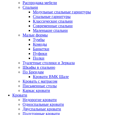
Распродажа мебели
Спальни
Модульные спальные гарнитуры
Спальные гарнитуры
Классические спальни
Современные спальни
Маленькие спальни
Малые формы
Тумбы
Комоды
Банкетки
Пуфики
Полки
Туалетные столики и Зеркала
Шкафы в спальню
По Брендам
Кровати ВМК Шале
Кровать с матрасом
Письменные столы
Каркас кровати
Кровати
Недорогие кровати
Односпальные кровати
Двуспальные кровати
Полуторные кровати