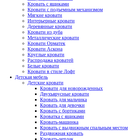
Кровать с ящиками
Кровати с подъемным механизмом
Мягкие кровати
Интерьерные кровати
Деревянные кровати
Кровати из дуба
Металлические кровати
Кровати Орматек
Кровати Аскона
Круглые кровати
Распродажа кроватей
Белые кровати
Кровати в стиле Лофт
Детская мебель
Детские кровати
Кровати для новорожденных
Двухъярусные кровати
Кровать для мальчика
Кровать для девочки
Кровать с бортиками
Кроватка с ящиками
Кровать-машинка
Кровать с выдвижным спальным местом
Раздвижная кровать
Кровать-чердак