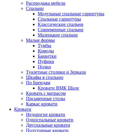
Распродажа мебели
Спальни
Модульные спальные гарнитуры
Спальные гарнитуры
Классические спальни
Современные спальни
Маленькие спальни
Малые формы
Тумбы
Комоды
Банкетки
Пуфики
Полки
Туалетные столики и Зеркала
Шкафы в спальню
По Брендам
Кровати ВМК Шале
Кровать с матрасом
Письменные столы
Каркас кровати
Кровати
Недорогие кровати
Односпальные кровати
Двуспальные кровати
Полуторные кровати