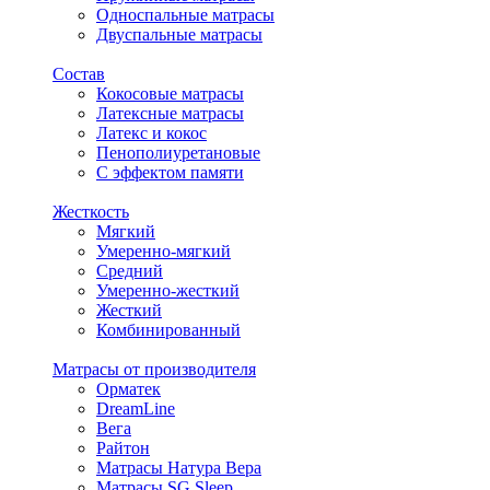
Односпальные матрасы
Двуспальные матрасы
Состав
Кокосовые матрасы
Латексные матрасы
Латекс и кокос
Пенополиуретановые
С эффектом памяти
Жесткость
Мягкий
Умеренно-мягкий
Средний
Умеренно-жесткий
Жесткий
Комбинированный
Матрасы от производителя
Орматек
DreamLine
Вега
Райтон
Матрасы Натура Вера
Матрасы SG Sleep