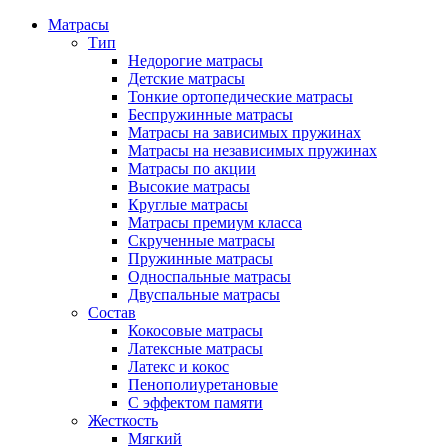
Матрасы
Тип
Недорогие матрасы
Детские матрасы
Тонкие ортопедические матрасы
Беспружинные матрасы
Матрасы на зависимых пружинах
Матрасы на независимых пружинах
Матрасы по акции
Высокие матрасы
Круглые матрасы
Матрасы премиум класса
Скрученные матрасы
Пружинные матрасы
Односпальные матрасы
Двуспальные матрасы
Состав
Кокосовые матрасы
Латексные матрасы
Латекс и кокос
Пенополиуретановые
С эффектом памяти
Жесткость
Мягкий