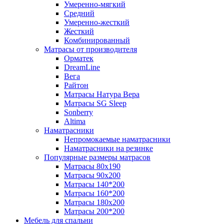
Умеренно-мягкий
Средний
Умеренно-жесткий
Жесткий
Комбинированный
Матрасы от производителя
Орматек
DreamLine
Вега
Райтон
Матрасы Натура Вера
Матрасы SG Sleep
Sonberry
Altima
Наматрасники
Непромокаемые наматрасники
Наматрасники на резинке
Популярные размеры матрасов
Матрасы 80x190
Матрасы 90x200
Матрасы 140*200
Матрасы 160*200
Матрасы 180x200
Матрасы 200*200
Мебель для спальни