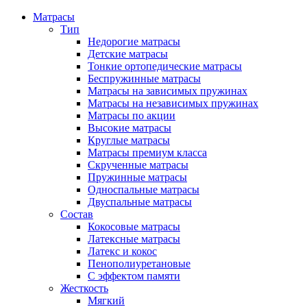
Матрасы
Тип
Недорогие матрасы
Детские матрасы
Тонкие ортопедические матрасы
Беспружинные матрасы
Матрасы на зависимых пружинах
Матрасы на независимых пружинах
Матрасы по акции
Высокие матрасы
Круглые матрасы
Матрасы премиум класса
Скрученные матрасы
Пружинные матрасы
Односпальные матрасы
Двуспальные матрасы
Состав
Кокосовые матрасы
Латексные матрасы
Латекс и кокос
Пенополиуретановые
С эффектом памяти
Жесткость
Мягкий