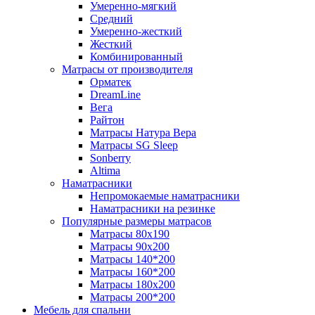
Умеренно-мягкий
Средний
Умеренно-жесткий
Жесткий
Комбинированный
Матрасы от производителя
Орматек
DreamLine
Вега
Райтон
Матрасы Натура Вера
Матрасы SG Sleep
Sonberry
Altima
Наматрасники
Непромокаемые наматрасники
Наматрасники на резинке
Популярные размеры матрасов
Матрасы 80x190
Матрасы 90x200
Матрасы 140*200
Матрасы 160*200
Матрасы 180x200
Матрасы 200*200
Мебель для спальни