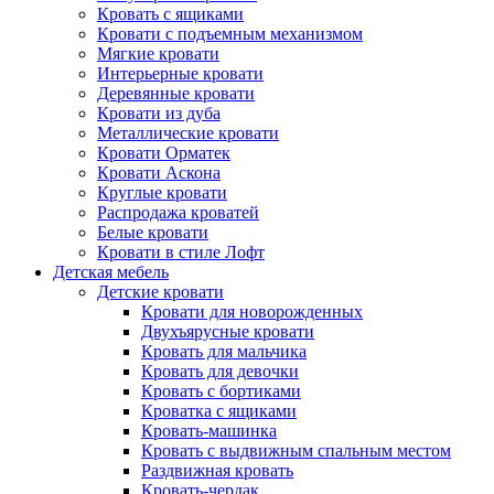
Кровать с ящиками
Кровати с подъемным механизмом
Мягкие кровати
Интерьерные кровати
Деревянные кровати
Кровати из дуба
Металлические кровати
Кровати Орматек
Кровати Аскона
Круглые кровати
Распродажа кроватей
Белые кровати
Кровати в стиле Лофт
Детская мебель
Детские кровати
Кровати для новорожденных
Двухъярусные кровати
Кровать для мальчика
Кровать для девочки
Кровать с бортиками
Кроватка с ящиками
Кровать-машинка
Кровать с выдвижным спальным местом
Раздвижная кровать
Кровать-чердак