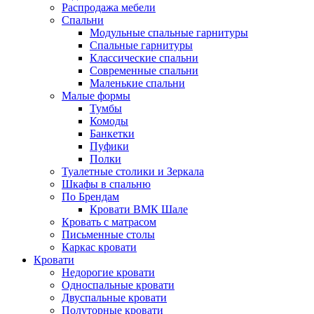
Распродажа мебели
Спальни
Модульные спальные гарнитуры
Спальные гарнитуры
Классические спальни
Современные спальни
Маленькие спальни
Малые формы
Тумбы
Комоды
Банкетки
Пуфики
Полки
Туалетные столики и Зеркала
Шкафы в спальню
По Брендам
Кровати ВМК Шале
Кровать с матрасом
Письменные столы
Каркас кровати
Кровати
Недорогие кровати
Односпальные кровати
Двуспальные кровати
Полуторные кровати