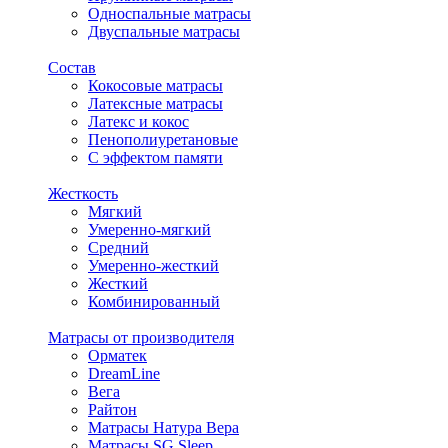
Односпальные матрасы
Двуспальные матрасы
Состав
Кокосовые матрасы
Латексные матрасы
Латекс и кокос
Пенополиуретановые
С эффектом памяти
Жесткость
Мягкий
Умеренно-мягкий
Средний
Умеренно-жесткий
Жесткий
Комбинированный
Матрасы от производителя
Орматек
DreamLine
Вега
Райтон
Матрасы Натура Вера
Матрасы SG Sleep