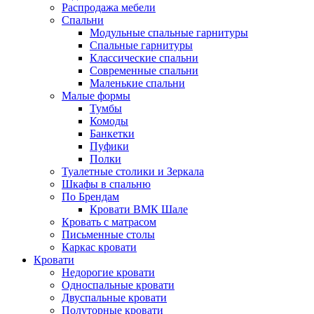
Распродажа мебели
Спальни
Модульные спальные гарнитуры
Спальные гарнитуры
Классические спальни
Современные спальни
Маленькие спальни
Малые формы
Тумбы
Комоды
Банкетки
Пуфики
Полки
Туалетные столики и Зеркала
Шкафы в спальню
По Брендам
Кровати ВМК Шале
Кровать с матрасом
Письменные столы
Каркас кровати
Кровати
Недорогие кровати
Односпальные кровати
Двуспальные кровати
Полуторные кровати