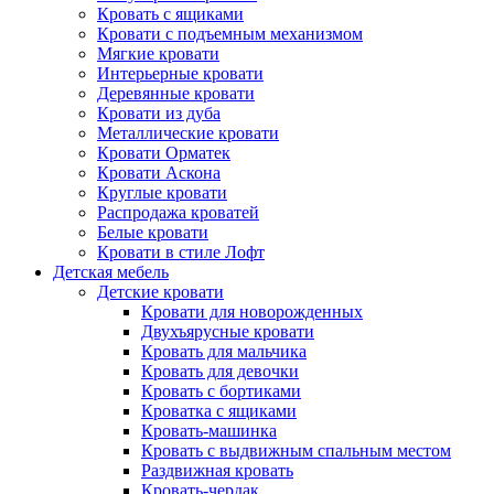
Кровать с ящиками
Кровати с подъемным механизмом
Мягкие кровати
Интерьерные кровати
Деревянные кровати
Кровати из дуба
Металлические кровати
Кровати Орматек
Кровати Аскона
Круглые кровати
Распродажа кроватей
Белые кровати
Кровати в стиле Лофт
Детская мебель
Детские кровати
Кровати для новорожденных
Двухъярусные кровати
Кровать для мальчика
Кровать для девочки
Кровать с бортиками
Кроватка с ящиками
Кровать-машинка
Кровать с выдвижным спальным местом
Раздвижная кровать
Кровать-чердак