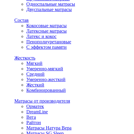
Односпальные матрасы
Двуспальные матрасы
Состав
Кокосовые матрасы
Латексные матрасы
Латекс и кокос
Пенополиуретановые
С эффектом памяти
Жесткость
Мягкий
Умеренно-мягкий
Средний
Умеренно-жесткий
Жесткий
Комбинированный
Матрасы от производителя
Орматек
DreamLine
Вега
Райтон
Матрасы Натура Вера
Матрасы SG Sleep