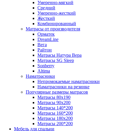
Умеренно-мягкий
Средний
Умеренно-жесткий
Жесткий
Комбинированный
Матрасы от производителя
Орматек
DreamLine
Вега
Райтон
Матрасы Натура Вера
Матрасы SG Sleep
Sonberry
Altima
Наматрасники
Непромокаемые наматрасники
Наматрасники на резинке
Популярные размеры матрасов
Матрасы 80x190
Матрасы 90x200
Матрасы 140*200
Матрасы 160*200
Матрасы 180x200
Матрасы 200*200
Мебель для спальни