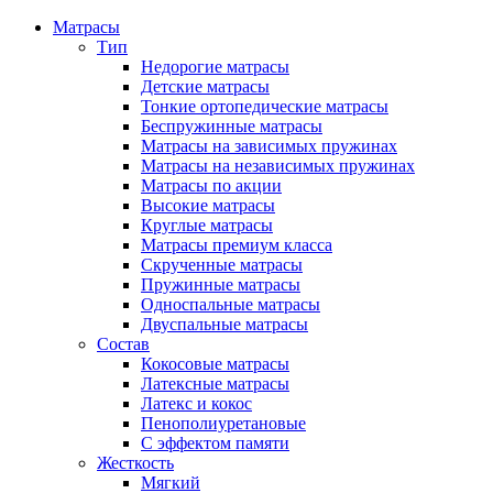
Матрасы
Тип
Недорогие матрасы
Детские матрасы
Тонкие ортопедические матрасы
Беспружинные матрасы
Матрасы на зависимых пружинах
Матрасы на независимых пружинах
Матрасы по акции
Высокие матрасы
Круглые матрасы
Матрасы премиум класса
Скрученные матрасы
Пружинные матрасы
Односпальные матрасы
Двуспальные матрасы
Состав
Кокосовые матрасы
Латексные матрасы
Латекс и кокос
Пенополиуретановые
С эффектом памяти
Жесткость
Мягкий