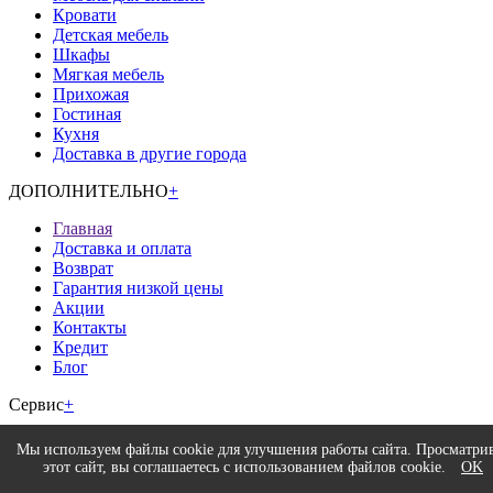
Кровати
Детская мебель
Шкафы
Мягкая мебель
Прихожая
Гостиная
Кухня
Доставка в другие города
ДОПОЛНИТЕЛЬНО
+
Главная
Доставка и оплата
Возврат
Гарантия низкой цены
Акции
Контакты
Кредит
Блог
Сервис
+
Регистрация
Мы используем файлы cookie для улучшения работы сайта. Просматри
Авторизация
этот сайт, вы соглашаетесь с использованием файлов cookie.
OK
Политика конфиденциальности