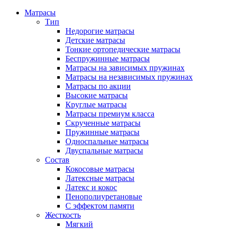
Матрасы
Тип
Недорогие матрасы
Детские матрасы
Тонкие ортопедические матрасы
Беспружинные матрасы
Матрасы на зависимых пружинах
Матрасы на независимых пружинах
Матрасы по акции
Высокие матрасы
Круглые матрасы
Матрасы премиум класса
Скрученные матрасы
Пружинные матрасы
Односпальные матрасы
Двуспальные матрасы
Состав
Кокосовые матрасы
Латексные матрасы
Латекс и кокос
Пенополиуретановые
С эффектом памяти
Жесткость
Мягкий