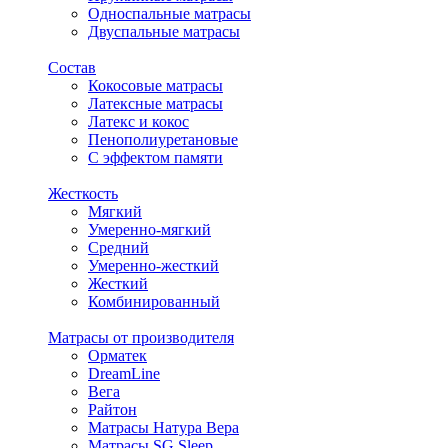
Односпальные матрасы
Двуспальные матрасы
Состав
Кокосовые матрасы
Латексные матрасы
Латекс и кокос
Пенополиуретановые
С эффектом памяти
Жесткость
Мягкий
Умеренно-мягкий
Средний
Умеренно-жесткий
Жесткий
Комбинированный
Матрасы от производителя
Орматек
DreamLine
Вега
Райтон
Матрасы Натура Вера
Матрасы SG Sleep