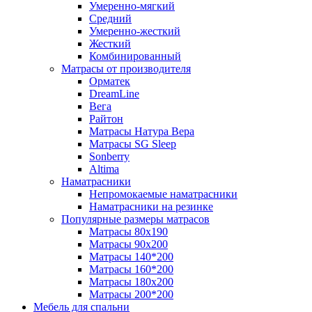
Умеренно-мягкий
Средний
Умеренно-жесткий
Жесткий
Комбинированный
Матрасы от производителя
Орматек
DreamLine
Вега
Райтон
Матрасы Натура Вера
Матрасы SG Sleep
Sonberry
Altima
Наматрасники
Непромокаемые наматрасники
Наматрасники на резинке
Популярные размеры матрасов
Матрасы 80x190
Матрасы 90x200
Матрасы 140*200
Матрасы 160*200
Матрасы 180x200
Матрасы 200*200
Мебель для спальни