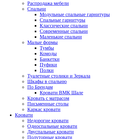
Распродажа мебели
Спальни
Модульные спальные гарнитуры
Спальные гарнитуры
Классические спальни
Современные спальни
Маленькие спальни
Малые формы
Тумбы
Комоды
Банкетки
Пуфики
Полки
Туалетные столики и Зеркала
Шкафы в спальню
По Брендам
Кровати ВМК Шале
Кровать с матрасом
Письменные столы
Каркас кровати
Кровати
Недорогие кровати
Односпальные кровати
Двуспальные кровати
Полуторные кровати