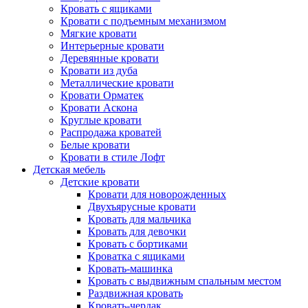
Кровать с ящиками
Кровати с подъемным механизмом
Мягкие кровати
Интерьерные кровати
Деревянные кровати
Кровати из дуба
Металлические кровати
Кровати Орматек
Кровати Аскона
Круглые кровати
Распродажа кроватей
Белые кровати
Кровати в стиле Лофт
Детская мебель
Детские кровати
Кровати для новорожденных
Двухъярусные кровати
Кровать для мальчика
Кровать для девочки
Кровать с бортиками
Кроватка с ящиками
Кровать-машинка
Кровать с выдвижным спальным местом
Раздвижная кровать
Кровать-чердак