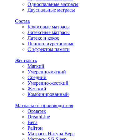
Односпальные матрасы
Двуспальные матрасы
Состав
Кокосовые матрасы
Латексные матрасы
Латекс и кокос
Пенополиуретановые
С эффектом памяти
Жесткость
Мягкий
Умеренно-мягкий
Средний
Умеренно-жесткий
Жесткий
Комбинированный
Матрасы от производителя
Орматек
DreamLine
Вега
Райтон
Матрасы Натура Вера
Матрасы SG Sleep