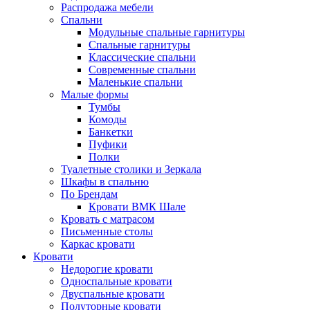
Распродажа мебели
Спальни
Модульные спальные гарнитуры
Спальные гарнитуры
Классические спальни
Современные спальни
Маленькие спальни
Малые формы
Тумбы
Комоды
Банкетки
Пуфики
Полки
Туалетные столики и Зеркала
Шкафы в спальню
По Брендам
Кровати ВМК Шале
Кровать с матрасом
Письменные столы
Каркас кровати
Кровати
Недорогие кровати
Односпальные кровати
Двуспальные кровати
Полуторные кровати