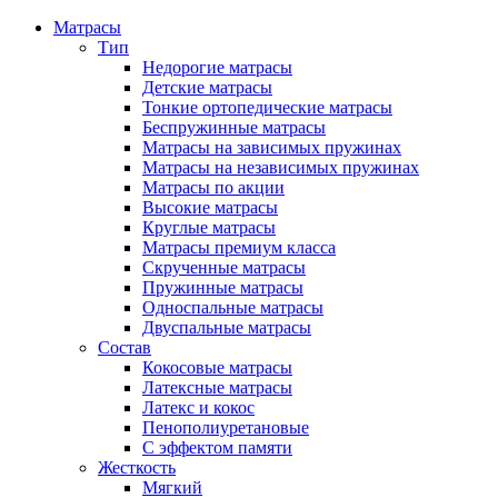
Матрасы
Тип
Недорогие матрасы
Детские матрасы
Тонкие ортопедические матрасы
Беспружинные матрасы
Матрасы на зависимых пружинах
Матрасы на независимых пружинах
Матрасы по акции
Высокие матрасы
Круглые матрасы
Матрасы премиум класса
Скрученные матрасы
Пружинные матрасы
Односпальные матрасы
Двуспальные матрасы
Состав
Кокосовые матрасы
Латексные матрасы
Латекс и кокос
Пенополиуретановые
С эффектом памяти
Жесткость
Мягкий