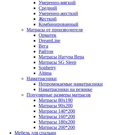
Умеренно-мягкий
Средний
Умеренно-жесткий
Жесткий
Комбинированный
Матрасы от производителя
Орматек
DreamLine
Вега
Райтон
Матрасы Натура Вера
Матрасы SG Sleep
Sonberry
Altima
Наматрасники
Непромокаемые наматрасники
Наматрасники на резинке
Популярные размеры матрасов
Матрасы 80x190
Матрасы 90x200
Матрасы 140*200
Матрасы 160*200
Матрасы 180x200
Матрасы 200*200
Мебель для спальни