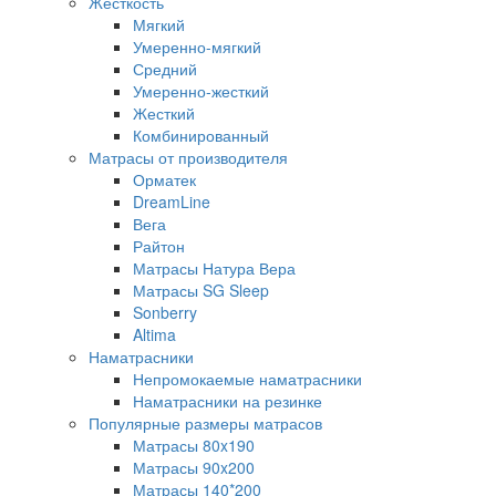
Жесткость
Мягкий
Умеренно-мягкий
Средний
Умеренно-жесткий
Жесткий
Комбинированный
Матрасы от производителя
Орматек
DreamLine
Вега
Райтон
Матрасы Натура Вера
Матрасы SG Sleep
Sonberry
Altima
Наматрасники
Непромокаемые наматрасники
Наматрасники на резинке
Популярные размеры матрасов
Матрасы 80x190
Матрасы 90x200
Матрасы 140*200