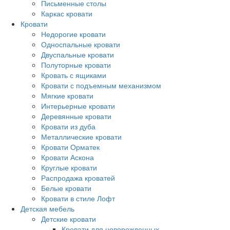
Письменные столы
Каркас кровати
Кровати
Недорогие кровати
Односпальные кровати
Двуспальные кровати
Полуторные кровати
Кровать с ящиками
Кровати с подъемным механизмом
Мягкие кровати
Интерьерные кровати
Деревянные кровати
Кровати из дуба
Металлические кровати
Кровати Орматек
Кровати Аскона
Круглые кровати
Распродажа кроватей
Белые кровати
Кровати в стиле Лофт
Детская мебель
Детские кровати
Кровати для новорожденных