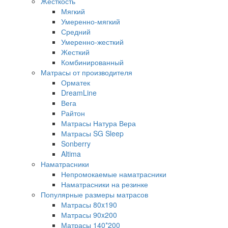
Жесткость
Мягкий
Умеренно-мягкий
Средний
Умеренно-жесткий
Жесткий
Комбинированный
Матрасы от производителя
Орматек
DreamLine
Вега
Райтон
Матрасы Натура Вера
Матрасы SG Sleep
Sonberry
Altima
Наматрасники
Непромокаемые наматрасники
Наматрасники на резинке
Популярные размеры матрасов
Матрасы 80x190
Матрасы 90x200
Матрасы 140*200