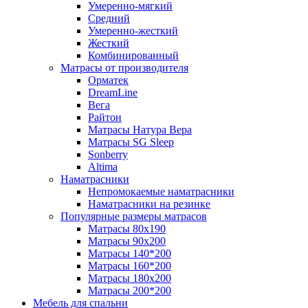
Умеренно-мягкий
Средний
Умеренно-жесткий
Жесткий
Комбинированный
Матрасы от производителя
Орматек
DreamLine
Вега
Райтон
Матрасы Натура Вера
Матрасы SG Sleep
Sonberry
Altima
Наматрасники
Непромокаемые наматрасники
Наматрасники на резинке
Популярные размеры матрасов
Матрасы 80x190
Матрасы 90x200
Матрасы 140*200
Матрасы 160*200
Матрасы 180x200
Матрасы 200*200
Мебель для спальни