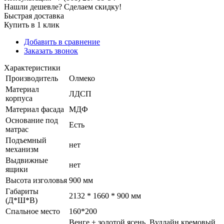
Нашли дешевле? Сделаем скидку!
Быстрая доставка
Купить в 1 клик
Добавить в сравнение
Заказать звонок
Характеристики
Производитель
Олмеко
Материал
ЛДСП
корпуса
Материал фасада
МДФ
Основание под
Есть
матрас
Подъемный
нет
механизм
Выдвижные
нет
ящики
Высота изголовья
900 мм
Габариты
2132 * 1660 * 900 мм
(Д*Ш*В)
Спальное место
160*200
Венге + золотой ясень. Вудлайн кремовый