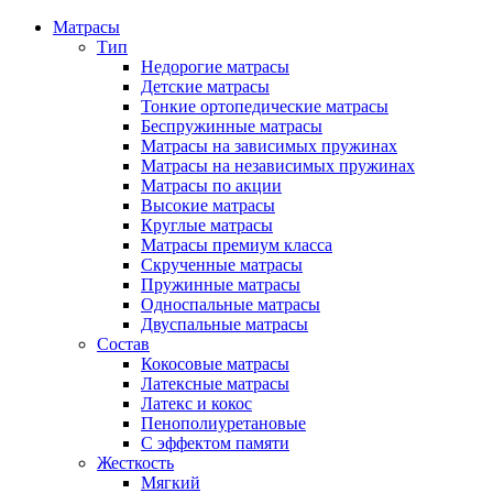
Матрасы
Тип
Недорогие матрасы
Детские матрасы
Тонкие ортопедические матрасы
Беспружинные матрасы
Матрасы на зависимых пружинах
Матрасы на независимых пружинах
Матрасы по акции
Высокие матрасы
Круглые матрасы
Матрасы премиум класса
Скрученные матрасы
Пружинные матрасы
Односпальные матрасы
Двуспальные матрасы
Состав
Кокосовые матрасы
Латексные матрасы
Латекс и кокос
Пенополиуретановые
С эффектом памяти
Жесткость
Мягкий