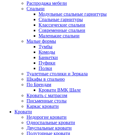
Распродажа мебели
Спальни
Модульные спальные гарнитуры
Спальные гарнитуры
Классические спальни
Современные спальни
Маленькие спальни
Малые формы
Тумбы
Комоды
Банкетки
Пуфики
Полки
Туалетные столики и Зеркала
Шкафы в спальню
По Брендам
Кровати ВМК Шале
Кровать с матрасом
Письменные столы
Каркас кровати
Кровати
Недорогие кровати
Односпальные кровати
Двуспальные кровати
Полуторные кровати