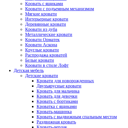
Кровать с ящиками
Кровати с подъемным механизмом
Мягкие кровати
Интерьерные кровати
Деревянные кровати
Кровати из дуба
Металлические кровати
Кровати Орматек
Кровати Аскона
Круглые кровати
Распродажа кроватей
Белые кровати
Кровати в стиле Лофт
Детская мебель
Детские кровати
Кровати для новорожденных
Двухъярусные кровати
Кровать для мальчика
Кровать для девочки
Кровать с бортиками
Кроватка с ящиками
Кровать-машинка
Кровать с выдвижным спальным местом
Раздвижная кровать
Кровать-чердак