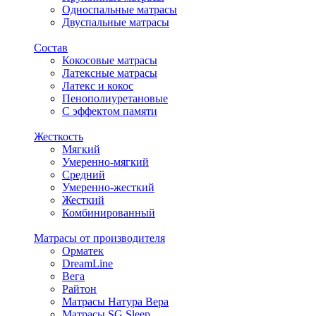
Односпальные матрасы
Двуспальные матрасы
Состав
Кокосовые матрасы
Латексные матрасы
Латекс и кокос
Пенополиуретановые
С эффектом памяти
Жесткость
Мягкий
Умеренно-мягкий
Средний
Умеренно-жесткий
Жесткий
Комбинированный
Матрасы от производителя
Орматек
DreamLine
Вега
Райтон
Матрасы Натура Вера
Матрасы SG Sleep