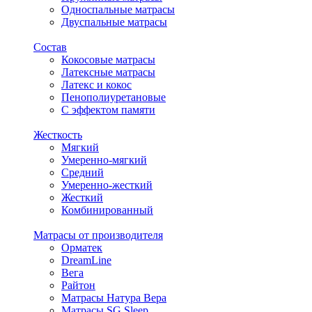
Односпальные матрасы
Двуспальные матрасы
Состав
Кокосовые матрасы
Латексные матрасы
Латекс и кокос
Пенополиуретановые
С эффектом памяти
Жесткость
Мягкий
Умеренно-мягкий
Средний
Умеренно-жесткий
Жесткий
Комбинированный
Матрасы от производителя
Орматек
DreamLine
Вега
Райтон
Матрасы Натура Вера
Матрасы SG Sleep