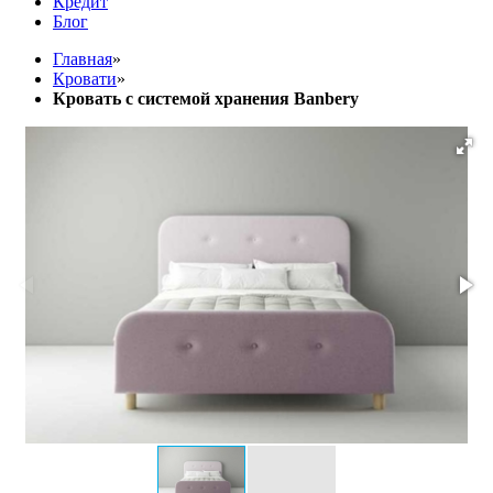
Кредит
Блог
Главная
»
Кровати
»
Кровать с системой хранения Banbery