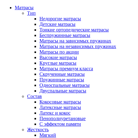
Матрасы
Тип
Недорогие матрасы
Детские матрасы
Тонкие ортопедические матрасы
Беспружинные матрасы
Матрасы на зависимых пружинах
Матрасы на независимых пружинах
Матрасы по акции
Высокие матрасы
Круглые матрасы
Матрасы премиум класса
Скрученные матрасы
Пружинные матрасы
Односпальные матрасы
Двуспальные матрасы
Состав
Кокосовые матрасы
Латексные матрасы
Латекс и кокос
Пенополиуретановые
С эффектом памяти
Жесткость
Мягкий