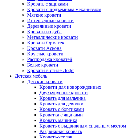
Кровать с ящиками
Кровати с подъемным механизмом
Мягкие кровати
Интерьерные кровати
Деревянные кровати
Кровати из дуба
Металлические кровати
Кровати Орматек
Кровати Аскона
Круглые кровати
Распродажа кроватей
Белые кровати
Кровати в стиле Лофт
Детская мебель
Детские кровати
Кровати для новорожденных
Двухъярусные кровати
Кровать для мальчика
Кровать для девочки
Кровать с бортиками
Кроватка с ящиками
Кровать-машинка
Кровать с выдвижным спальным местом
Раздвижная кровать
Кровать-чердак