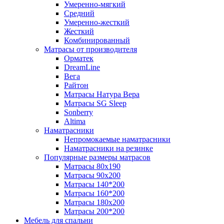
Умеренно-мягкий
Средний
Умеренно-жесткий
Жесткий
Комбинированный
Матрасы от производителя
Орматек
DreamLine
Вега
Райтон
Матрасы Натура Вера
Матрасы SG Sleep
Sonberry
Altima
Наматрасники
Непромокаемые наматрасники
Наматрасники на резинке
Популярные размеры матрасов
Матрасы 80x190
Матрасы 90x200
Матрасы 140*200
Матрасы 160*200
Матрасы 180x200
Матрасы 200*200
Мебель для спальни