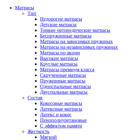
Матрасы
Тип
Недорогие матрасы
Детские матрасы
Тонкие ортопедические матрасы
Беспружинные матрасы
Матрасы на зависимых пружинах
Матрасы на независимых пружинах
Матрасы по акции
Высокие матрасы
Круглые матрасы
Матрасы премиум класса
Скрученные матрасы
Пружинные матрасы
Односпальные матрасы
Двуспальные матрасы
Состав
Кокосовые матрасы
Латексные матрасы
Латекс и кокос
Пенополиуретановые
С эффектом памяти
Жесткость
Мягкий