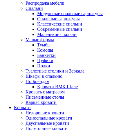
Распродажа мебели
Спальни
Модульные спальные гарнитуры
Спальные гарнитуры
Классические спальни
Современные спальни
Маленькие спальни
Малые формы
Тумбы
Комоды
Банкетки
Пуфики
Полки
Туалетные столики и Зеркала
Шкафы в спальню
По Брендам
Кровати ВМК Шале
Кровать с матрасом
Письменные столы
Каркас кровати
Кровати
Недорогие кровати
Односпальные кровати
Двуспальные кровати
Полуторные кровати