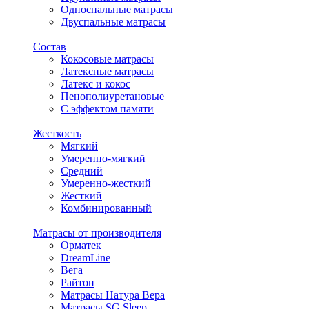
Односпальные матрасы
Двуспальные матрасы
Состав
Кокосовые матрасы
Латексные матрасы
Латекс и кокос
Пенополиуретановые
С эффектом памяти
Жесткость
Мягкий
Умеренно-мягкий
Средний
Умеренно-жесткий
Жесткий
Комбинированный
Матрасы от производителя
Орматек
DreamLine
Вега
Райтон
Матрасы Натура Вера
Матрасы SG Sleep