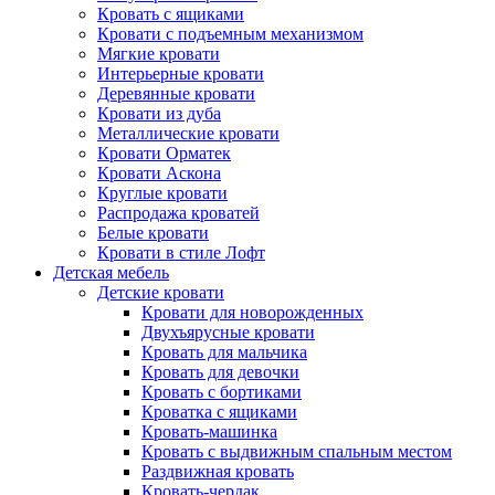
Кровать с ящиками
Кровати с подъемным механизмом
Мягкие кровати
Интерьерные кровати
Деревянные кровати
Кровати из дуба
Металлические кровати
Кровати Орматек
Кровати Аскона
Круглые кровати
Распродажа кроватей
Белые кровати
Кровати в стиле Лофт
Детская мебель
Детские кровати
Кровати для новорожденных
Двухъярусные кровати
Кровать для мальчика
Кровать для девочки
Кровать с бортиками
Кроватка с ящиками
Кровать-машинка
Кровать с выдвижным спальным местом
Раздвижная кровать
Кровать-чердак