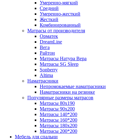
Умеренно-мягкий
Средний
Умеренно-жесткий
Жесткий
Комбинированный
Матрасы от производителя
Орматек
DreamLine
Вега
Райтон
Матрасы Натура Вера
Матрасы SG Sleep
Sonberry
Altima
Наматрасники
Непромокаемые наматрасники
Наматрасники на резинке
Популярные размеры матрасов
Матрасы 80x190
Матрасы 90x200
Матрасы 140*200
Матрасы 160*200
Матрасы 180x200
Матрасы 200*200
Мебель для спальни