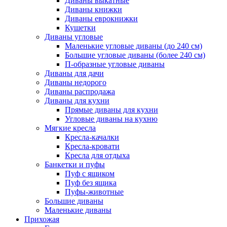
Диваны выкатные
Диваны книжки
Диваны еврокнижки
Кушетки
Диваны угловые
Маленькие угловые диваны (до 240 см)
Большие угловые диваны (более 240 см)
П-образные угловые диваны
Диваны для дачи
Диваны недорого
Диваны распродажа
Диваны для кухни
Прямые диваны для кухни
Угловые диваны на кухню
Мягкие кресла
Кресла-качалки
Кресла-кровати
Кресла для отдыха
Банкетки и пуфы
Пуф с ящиком
Пуф без ящика
Пуфы-животные
Большие диваны
Маленькие диваны
Прихожая