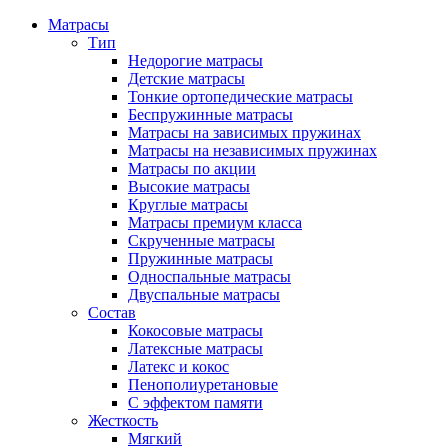
Матрасы
Тип
Недорогие матрасы
Детские матрасы
Тонкие ортопедические матрасы
Беспружинные матрасы
Матрасы на зависимых пружинах
Матрасы на независимых пружинах
Матрасы по акции
Высокие матрасы
Круглые матрасы
Матрасы премиум класса
Скрученные матрасы
Пружинные матрасы
Односпальные матрасы
Двуспальные матрасы
Состав
Кокосовые матрасы
Латексные матрасы
Латекс и кокос
Пенополиуретановые
С эффектом памяти
Жесткость
Мягкий