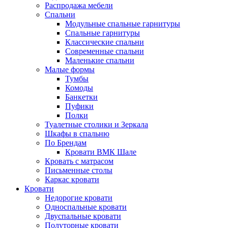
Распродажа мебели
Спальни
Модульные спальные гарнитуры
Спальные гарнитуры
Классические спальни
Современные спальни
Маленькие спальни
Малые формы
Тумбы
Комоды
Банкетки
Пуфики
Полки
Туалетные столики и Зеркала
Шкафы в спальню
По Брендам
Кровати ВМК Шале
Кровать с матрасом
Письменные столы
Каркас кровати
Кровати
Недорогие кровати
Односпальные кровати
Двуспальные кровати
Полуторные кровати