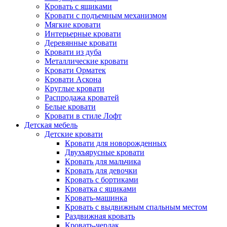
Кровать с ящиками
Кровати с подъемным механизмом
Мягкие кровати
Интерьерные кровати
Деревянные кровати
Кровати из дуба
Металлические кровати
Кровати Орматек
Кровати Аскона
Круглые кровати
Распродажа кроватей
Белые кровати
Кровати в стиле Лофт
Детская мебель
Детские кровати
Кровати для новорожденных
Двухъярусные кровати
Кровать для мальчика
Кровать для девочки
Кровать с бортиками
Кроватка с ящиками
Кровать-машинка
Кровать с выдвижным спальным местом
Раздвижная кровать
Кровать-чердак